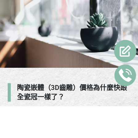
陶瓷嵌體（3D齒雕）價格為什麼快跟
全瓷冠一樣了？
3D齒雕
與全瓷冠在材質上都同樣為陶瓷所做，但
陶瓷嵌體的加工方式需要比全瓷冠更細膩（範圍更
小），陶瓷嵌體需要在較小的範圍取模，若掃描儀