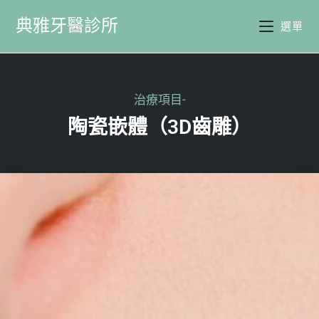
典雅牙醫診所
選單
治療項目-
陶瓷嵌體（3D齒雕）