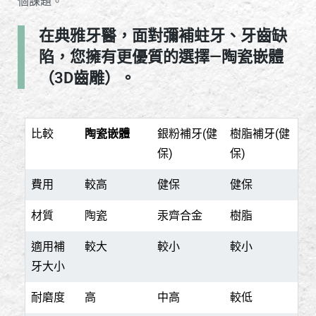
個課題。
在典雅牙醫，面對彌補蛀牙、牙齒缺
陷，您擁有更優質的選擇—陶瓷嵌體
（3D齒雕）。
比較
陶瓷嵌體
銀粉補牙(健
樹脂補牙(健
保)
保)
費用
較高
健保
健保
材質
陶瓷
汞齊合金
樹脂
適用補
較大
較小
較小
牙大小
耐磨度
高
中高
較低