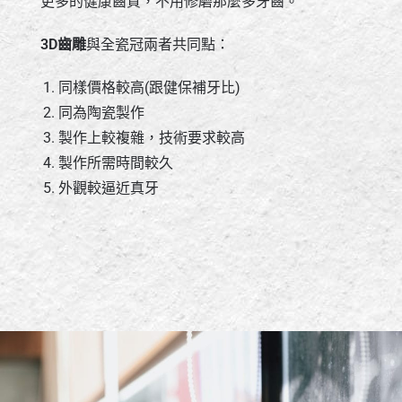
更多的健康齒質，不用修磨那麼多牙齒。
3D齒雕
與全瓷冠兩者共同點：
同樣價格較高(跟健保補牙比)
同為陶瓷製作
製作上較複雜，技術要求較高
製作所需時間較久
外觀較逼近真牙