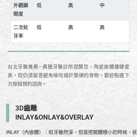
外觀顯
低
高
中
眼度
二次蛀
低
高
高
牙率
台北牙醫推薦—典雅牙醫診所提醒您，陶瓷嵌體雖硬度
高，但仍須留意避免啃咬過於堅硬的食物。歡迎點選下
方按鈕預約諮詢。
3D齒雕
INLAY&ONLAY&OVERLAY
INLAY（內嵌體）：蛀牙雖然深，但是挖開體積小的時候，就