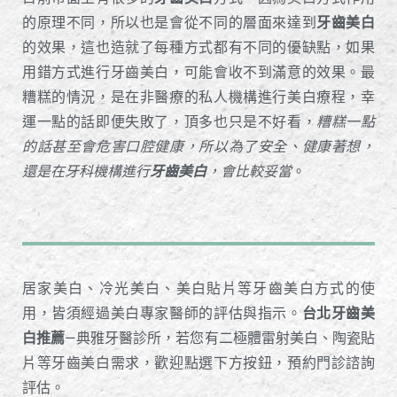
的原理不同，所以也是會從不同的層面來達到
牙齒美白
的效果，這也造就了每種方式都有不同的優缺點，如果
用錯方式進行牙齒美白，可能會收不到滿意的效果。最
糟糕的情況，是在非醫療的私人機構進行美白療程，幸
運一點的話即便失敗了，頂多也只是不好看，
糟糕一點
的話甚至會危害口腔健康，所以為了安全、健康著想，
還是在牙科機構進行
牙齒美白
，會比較妥當
。
居家美白、冷光美白、美白貼片等牙齒美白方式的使
用，皆須經過美白專家醫師的評估與指示。
台北牙齒美
白推薦
—典雅牙醫診所，若您有二極體雷射美白、陶瓷貼
片等牙齒美白需求，歡迎點選下方按鈕，預約門診諮詢
評估。