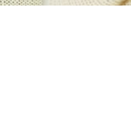
牙齒美白：全瓷冠與陶瓷貼片
這兩種方式在眾多牙齒美白方式中，也算是比較特別
的，不只價格較高、有半永久性的美白效果，而且除
了顏色調整外，還能達到重新塑形的目的。
全瓷冠
一般用在植牙、根管治療，但也可以用在牙齒
美白，雖然需要磨牙，但是能帶來保護牙齒、重新恢
復牙齒咀嚼功能的效果。
陶瓷貼片是目前比較多明星、網紅選擇的牙齒美白方
式，也是半永久性的牙齒美白方式，相較於全瓷冠，
陶瓷貼片雖然磨掉的齒質少了許多，但也比較無法帶