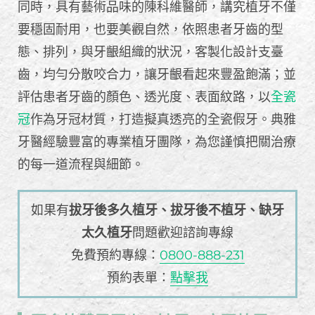
同時，具有藝術品味的陳科維醫師，講究植牙不僅
要穩固耐用，也要美觀自然，依照患者牙齒的型
態、排列，與牙齦組織的狀況，客製化設計支臺
齒，均勻分散咬合力，讓牙齦看起來豐盈飽滿；並
評估患者牙齒的顏色、透光度、表面紋路，以
全瓷
冠
作為牙冠材質，打造擬真透亮的全瓷假牙。典雅
牙醫經驗豐富的專業植牙團隊，為您謹慎把關治療
的每一道流程與細節。
如果有
拔牙後多久植牙、拔牙後不植牙、缺牙
太久植牙
問題歡迎諮詢專線
免費預約專線：
0800-888-231
預約表單：
點擊我