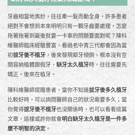
牙齒相當地奧妙，往往牽一髮而動全身，許多患者
絕對不會想到本來明明只有一顆牙齒要處理，怎麼
拖著拖著到最後就要一卡車的問題要面對呢？陳科
維醫師臨床經驗豐富，看過老中青三代都會因為當
初
拔牙後不植牙
，後來發現鄰牙傾倒，根本沒有空
間容納植體跟假牙，
缺牙太久植牙
時，往往需要先
矯正，後來在植牙。
陳科維醫師提醒患者，當你不知道
拔牙後多久植牙
比較好時，可以詢問醫師自己的狀況需要多久；當
你覺得
拔牙後不植牙
也沒關係時，也可以看看這篇
文章，這樣或許你就會
明白缺牙太久植牙是一件多
麼不明智的決定
。