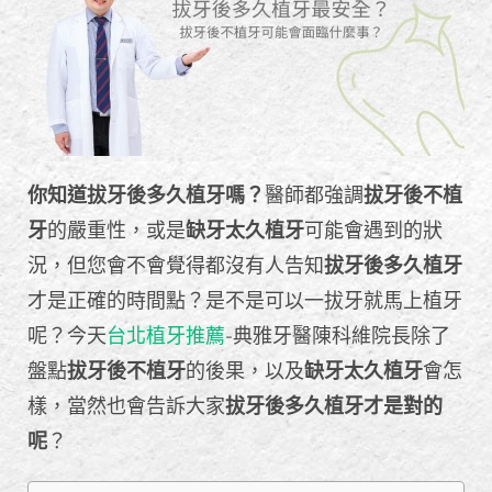
你知道拔牙後多久植牙嗎？
醫師都強調
拔牙後不植
牙
的嚴重性，或是
缺牙太久植牙
可能會遇到的狀
況，但您會不會覺得都沒有人告知
拔牙後多久植牙
才是正確的時間點？是不是可以一拔牙就馬上植牙
呢？今天
台北植牙推薦
-典雅牙醫陳科維院長除了
盤點
拔牙後不植牙
的後果，以及
缺牙太久植牙
會怎
樣，當然也會告訴大家
拔牙後多久植牙才是對的
呢
？