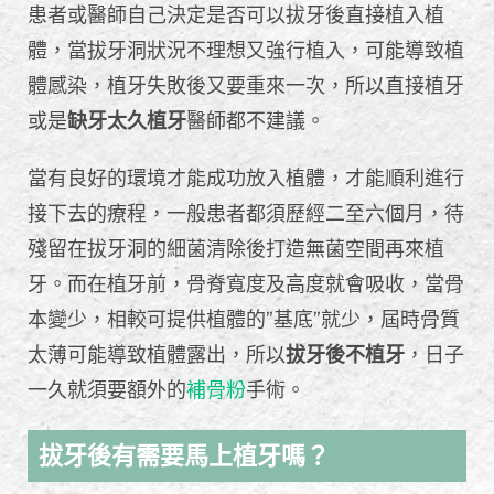
患者或醫師自己決定是否可以拔牙後直接植入植
體，當拔牙洞狀況不理想又強行植入，可能導致植
體感染，植牙失敗後又要重來一次，所以直接植牙
或是
缺牙太久植牙
醫師都不建議。
當有良好的環境才能成功放入植體，才能順利進行
接下去的療程，一般患者都須歷經二至六個月，待
殘留在拔牙洞的細菌清除後打造無菌空間再來植
牙。而在植牙前，骨脊寬度及高度就會吸收，當骨
本變少，相較可提供植體的”基底”就少，屆時骨質
太薄可能導致植體露出，所以
拔牙後不植牙
，日子
一久就須要額外的
補骨粉
手術。
拔牙後有需要馬上植牙嗎？