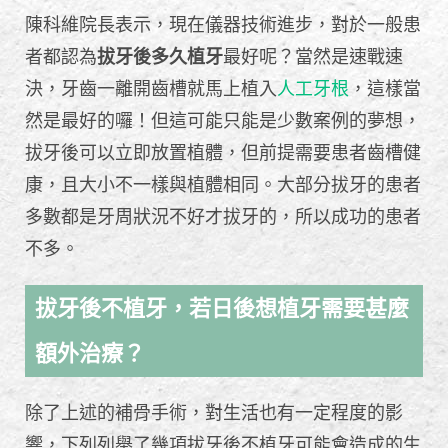
陳科維院長表示，現在儀器技術進步，對於一般患
者都認為
拔牙後多久植牙
最好呢？當然是速戰速
決，牙齒一離開齒槽就馬上植入
人工牙根
，這樣當
然是最好的囉！但這可能只能是少數案例的夢想，
拔牙後可以立即放置植體，但前提需要患者齒槽健
康，且大小不一樣與植體相同。大部分拔牙的患者
多數都是牙周狀況不好才拔牙的，所以成功的患者
不多。
拔牙後不植牙，若日後想植牙需要甚麼
額外治療？
除了上述的補骨手術，對生活也有一定程度的影
響，下列列舉了幾項拔牙後不植牙可能會造成的生