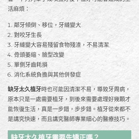
活麻煩：
鄰牙傾倒、移位，牙縫變大
對咬牙生長
牙縫變大容易殘留食物殘渣，不易清潔
骨頭萎縮、臉型改變
單側牙齒耗損
消化系統負擔與其他併發症
缺牙太久植牙
時也可能因清潔不易，導致牙周病，
原本只是一處需要植牙，到後來需要處理好幾顆才
能恢復生活，真是一步錯，步步錯。植牙從來都不
是講究快速，而且講究醫師專業細心的醫療技巧。
缺牙太久植牙需要先矯正嗎？