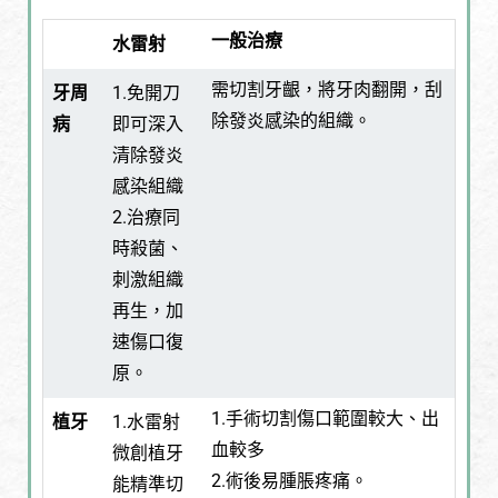
一般治療
水雷射
需切割牙齦，將牙肉翻開，刮
牙周
1.免開刀
除發炎感染的組織。
病
即可深入
清除發炎
感染組織
2.治療同
時殺菌、
刺激組織
再生，加
速傷口復
原。
1.手術切割傷口範圍較大、出
植牙
1.水雷射
血較多
微創植牙
2.術後易腫脹疼痛。
能精準切