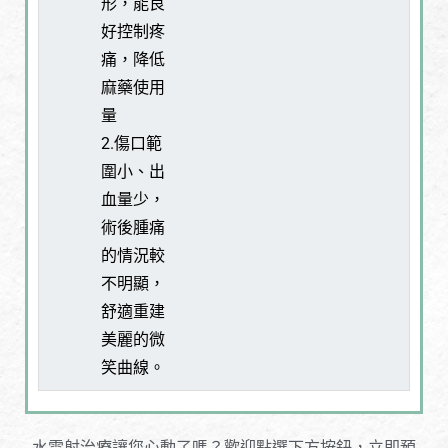
形，能良
好控制疼
痛，降低
麻藥使用
量
2.傷口範
圍小、出
血量少，
術後腫痛
的情況較
不明顯，
舒適重建
美麗的微
笑曲線。
水雷射治療讓您心動了嗎？歡迎點選下方按鈕，立即預