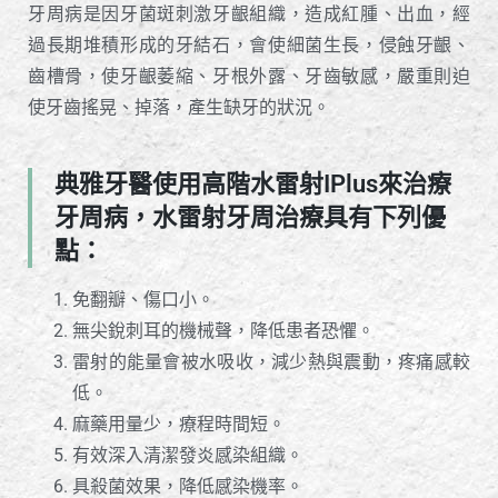
牙周病是因牙菌斑刺激牙齦組織，造成紅腫、出血，經
過長期堆積形成的牙結石，會使細菌生長，侵蝕牙齦、
齒槽骨，使牙齦萎縮、牙根外露、牙齒敏感，嚴重則迫
使牙齒搖晃、掉落，產生缺牙的狀況。
典雅牙醫使用高階水雷射iPlus來治療
牙周病，水雷射牙周治療具有下列優
點：
免翻瓣、傷口小。
無尖銳刺耳的機械聲，降低患者恐懼。
雷射的能量會被水吸收，減少熱與震動，疼痛感較
低。
麻藥用量少，療程時間短。
有效深入清潔發炎感染組織。
具殺菌效果，降低感染機率。