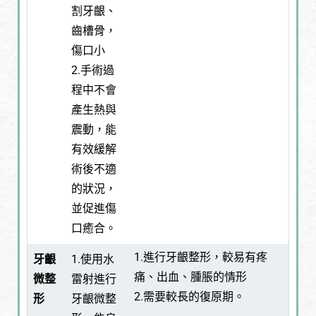
割牙齦、
齒槽骨，
傷口小
2.手術過
程中不會
產生熱與
震動，能
有效緩解
術後不適
的狀況，
並促進傷
口癒合。
1.進行牙齦整形，較易有疼
牙齦
1.使用水
痛、出血、腫脹的情形
微整
雷射進行
2.需要較長的復原期。
形
牙齦微整