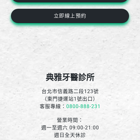
立即線上預約
典雅牙醫診所
台北市信義路二段123號
（東門捷運站1號出口）
客服專線：
0800-888-231
營業時間：
週一至週六 09:00-21:00
週日全天休診