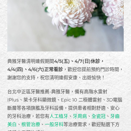
典雅牙醫清明連假期間
4/5(五)、4/7(日)休診，
4/4(四)、4/6(六)正常看診
，歡迎您提前預約門診時間，
謝謝您的支持，祝您清明連假安康、出遊愉快！
台北中正區牙醫推薦-典雅牙醫，備有高階水雷射
IPlus、萊卡牙科顯微鏡、Epic 10 二極體雷射、3D電腦
斷層等各項旗艦及牙科設備，提供患者相對舒適、安心
的牙科治療，若您有
人工植牙
、
牙周病
、
全瓷冠
、
牙齒
美白
、
根管治療
、
一般牙科
等治療需求，歡迎點選下方