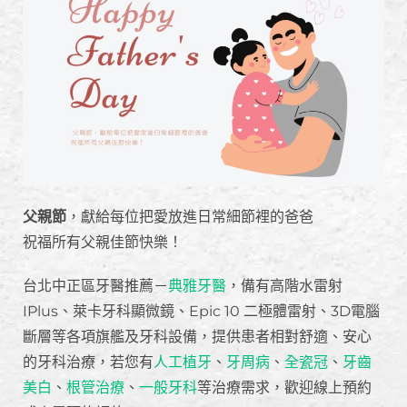
父親節
，獻給每位把愛放進日常細節裡的爸爸
祝福所有父親佳節快樂！
台北中正區牙醫推薦－
典雅牙醫
，備有高階水雷射
IPlus、萊卡牙科顯微鏡、Epic 10 二極體雷射、3D電腦
斷層等各項旗艦及牙科設備，提供患者相對舒適、安心
的牙科治療，若您有
人工植牙
、
牙周病
、
全瓷冠
、
牙齒
美白
、
根管治療
、
一般牙科
等治療需求，歡迎線上預約