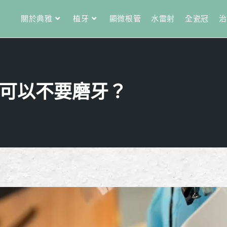
關於典雅
植牙
顯微根管
水雷射
全瓷冠
治
可以不要磨牙？