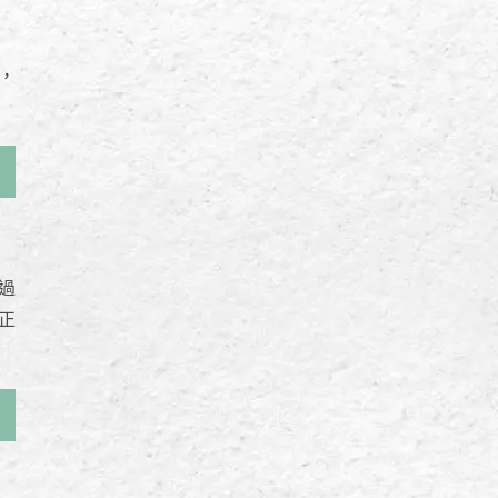
，
過
正