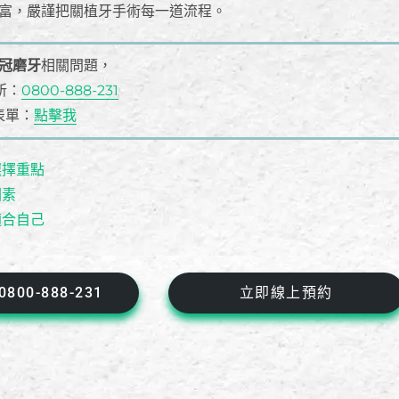
富，嚴謹把關植牙手術每一道流程。
冠磨牙
相關問題，
所：
0800-888-231
表單：
點擊我
選擇重點
因素
適合自己
00-888-231
立即線上預約