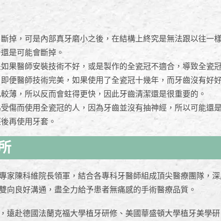
、斷掉，可是內部真牙磨小之後，在結構上終究是無法跟以往一
牙還是可能會斷掉。
是如果醫師安裝技術不好，或是製作的全瓷冠不適合，導致全瓷
；即便醫師技術完美，如果使用了全瓷冠十幾年，而牙齒沒有好
比較薄，所以反而會蛀得更快，因此牙齒清潔還是很重要的。
為受傷而使用全瓷冠的人，因為牙齒並沒有抽神經，所以可能還
經後再使用牙套。
所
專家陳科維院長領軍，結合各專科牙醫師組成頂尖醫療團隊，深
雙向良好溝通，盡全力給予患者無痛感的手術醫療品質。
，遠赴德國法蘭克福大學植牙研修、美國華盛頓大學植牙美學研