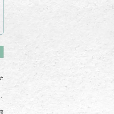
磨
、
磨