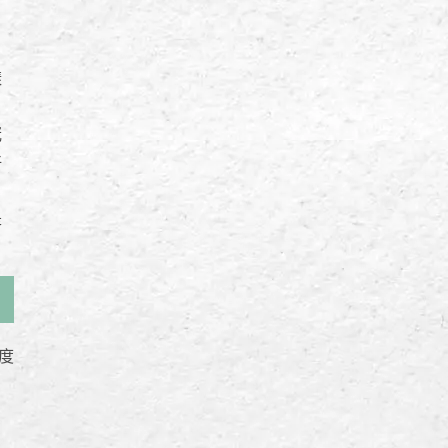
樣
冠
好
是
度