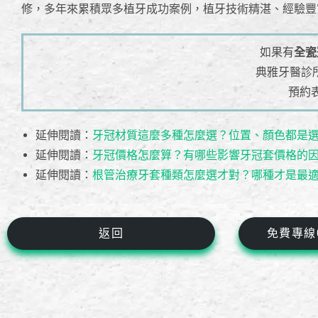
修，多年來累積眾多植牙成功案例，植牙技術精湛、經驗豐
如果有
全瓷
典雅牙醫診
預約
延伸閱讀：
牙冠材質這麼多種怎麼選？位置、顏色都是
延伸閱讀：
牙冠價格怎麼算？有哪些影響牙冠套價格的
延伸閱讀：
根管治療牙套種類怎麼選才對？哪種才是最
返回
免費專線08