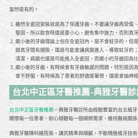
當然是有的。
雖然全瓷冠安裝就是為了保護牙齒，不要讓牙齒再受傷
堅固，所以飲食時還是要小心，避免集中施力，否則真
磨小後的牙齒理論上包在全瓷冠內，是不會蛀牙的，但
跟真牙間有縫隙，還是可能會讓病菌進入、導致蛀牙的
清潔，病菌也還是可能進入全瓷冠，而磨小的牙齒因為
磨小後的牙齒，有時候會有牙齒敏感的問題，特別是因
會不舒服，有時候為了患者的舒適度著想，還是會抽神
台北中正區牙醫推薦-典雅牙醫診
台北中正區牙醫推薦
－典雅牙醫診所由經驗豐富的台北植牙
關懷每一位患者，耐心傾聽每一個細微需求，維持醫病關係
典雅牙醫陳科維院長，講究精準與細膩，不斷精進植牙技術