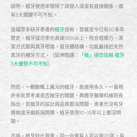
說明，植牙使用年限除了與個人清潔有直接關係，還
有5大關鍵不可不知。
造福眾多缺牙患者的
植牙
技術，發展至今已有50多年
歷史，植牙成功率也高達95%以上，咬合咀嚼力、清
潔方式都與真牙相當，是牙體結構、功能最接近天然
真牙的補牙方式。（延伸閱讀：
「植」得您信賴 植牙
3大優勢不可不知
）
然而，一顆動輒上萬元的植牙，能使用多久，一直視
許多民眾考慮是否植牙的關鍵。典雅牙醫陳科維院長
指出，若植牙的設計與品質都沒問題，患者也沒有牙
周病或牙齒耗損問題，植牙使用10~15年以上都沒問
題。
不過，植牙好比買車，同一台車有人可以用20年，有