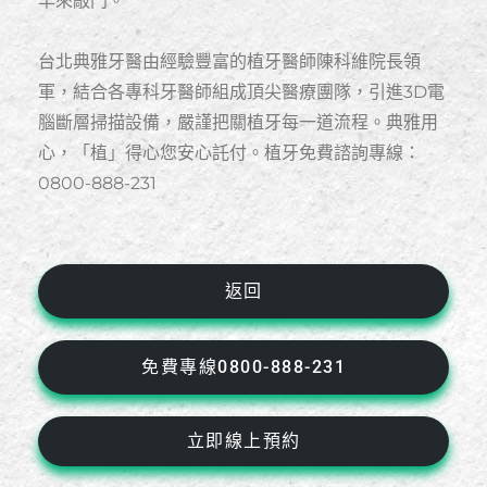
早來敲門。
台北典雅牙醫由經驗豐富的植牙醫師陳科維院長領
軍，結合各專科牙醫師組成頂尖醫療團隊，引進3D電
腦斷層掃描設備，嚴謹把關植牙每一道流程。典雅用
心，「植」得心您安心託付。植牙免費諮詢專線：
0800-888-231
返回
免費專線0800-888-231
立即線上預約