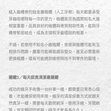
植入齒槽骨的鈦金屬植體（人工牙根）每天都要承受
牙齒咀嚼時每一次的受力，植體是否為國際知名大廠
相當重要，品質良好的植體與骨質相容性高，能與牙
槽骨緊密結合，成為支撐假牙最穩固的根基。
不過，若使用不知名小廠植體，骨質與植體可能有互
相排斥問題，嚴重可能導致感染發炎，甚至必需重新
更換植體，還有可能遇到維修時找不到零件的窘境。
關鍵3／每天認真清潔最關鍵
成功的植牙手術像一台好車一樣，都需要日常悉心保
養，才能確保使用年限。植牙的清潔保養方式就跟天
然真牙一樣，需要每天勤勞刷牙、使用牙線、牙間刷
等，並定期回診追蹤，植牙才能長長久久。