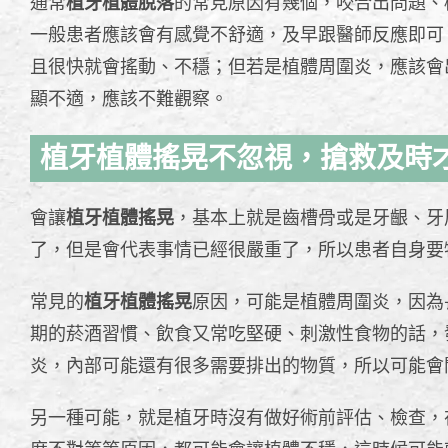
通常
植牙植體脫落
的常見原因有幾個，咬合出問題、
一般患者應該會有感覺不舒適，及早跟醫師反應即可
且很快就會搖動、不穩；但若是植體周圍炎，應該會
顯不適，應該不難觀察。
植牙植體搖晃不忽視，搶救及時
會讓
植牙植體搖晃
，基本上就是齒槽骨或是牙齦、牙
了，但是會代表事情已經很嚴重了，所以患者自身要
常見的
植牙植體搖晃
原因，可能是植體周圍炎，因為
期的菸酒習慣、飲食又常吃堅硬、刺激性食物的話，
炎，內部可能還有很多需要排出的物質，所以可能會
另一種可能，就是植牙時沒有做好術前評估、檢查，