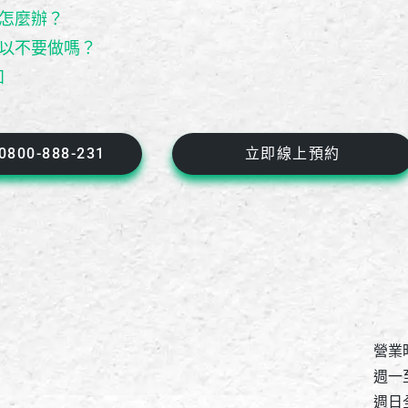
怎麼辦？
以不要做嗎？
知
00-888-231
立即線上預約
營業
週一至
週日