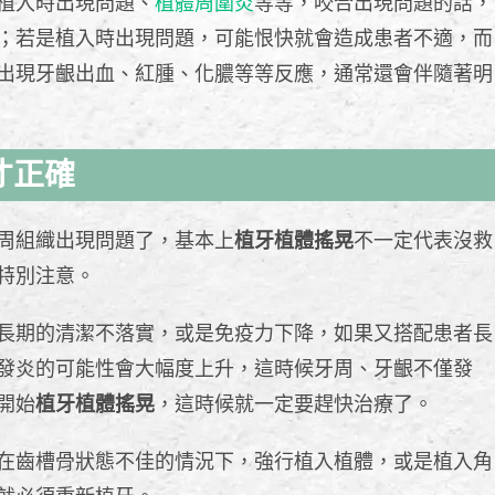
植入時出現問題、
植體周圍炎
等等，咬合出現問題的話，
；若是植入時出現問題，可能恨快就會造成患者不適，而
出現牙齦出血、紅腫、化膿等等反應，通常還會伴隨著明
才正確
周組織出現問題了，基本上
植牙植體搖晃
不一定代表沒救
特別注意。
長期的清潔不落實，或是免疫力下降，如果又搭配患者長
發炎的可能性會大幅度上升，這時候牙周、牙齦不僅發
開始
植牙植體搖晃
，這時候就一定要趕快治療了。
在齒槽骨狀態不佳的情況下，強行植入植體，或是植入角