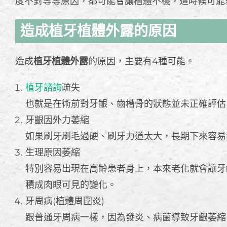
度不對等等原因，都可能會讓植體不穩，這時候可能
造成植牙植體外露的原因
造成
植牙植體外露
的原因，主要有4種可能。
植牙諮詢
疏失
也就是在術前對牙齦、齒槽骨的狀態並未正確評估
牙齦因外力萎縮
如果刷牙刷毛過硬、刷牙力道太大，長期下來容易
生理原因萎縮
特別容易出現在高齡患者身上，本來老化就會讓牙
積成肉眼可見的變化。
牙周病(植體周圍炎)
跟普通牙周病一樣，因為發炎、病菌導致牙齦萎縮