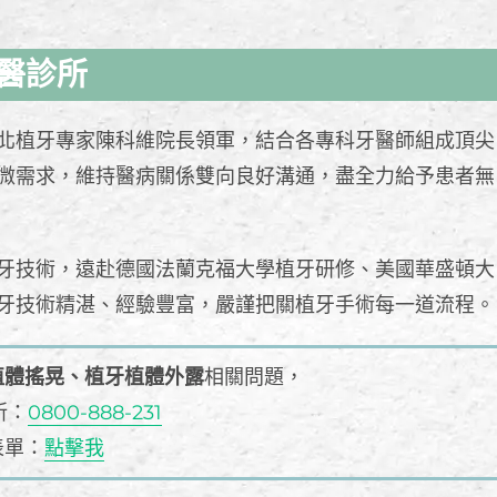
醫診所
北植牙專家陳科維院長領軍，結合各專科牙醫師組成頂尖
微需求，維持醫病關係雙向良好溝通，盡全力給予患者無
牙技術，遠赴德國法蘭克福大學植牙研修、美國華盛頓大
牙技術精湛、經驗豐富，嚴謹把關植牙手術每一道流程。
植體搖晃、植牙植體外露
相關問題，
所：
0800-888-231
表單：
點擊我