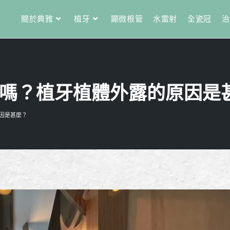
關於典雅
植牙
顯微根管
水雷射
全瓷冠
治
嗎？植牙植體外露的原因是
因是甚麼？