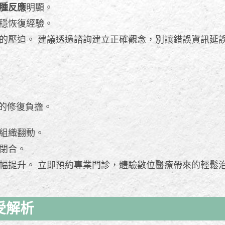
腫反應
明顯。
穩恢復經驗。
的壓迫。 建議透過諮詢建立正確觀念，別讓錯誤資訊延
的修復負擔。
組織翻動。
閉合。
幅提升。 立即預約專業門診，體驗數位醫療帶來的輕鬆
受解析