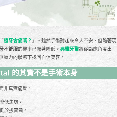
「
植牙會痛嗎？
」。雖然手術聽起來令人不安，但隨著現
牙不舒服
的機率已顯著降低。
典雅牙醫
將從臨床角度出
無壓力的狀態下找回自信笑容。
tal 的其實不是手術本身
而非真實痛覺。
降低焦慮。
低於拔智齒。