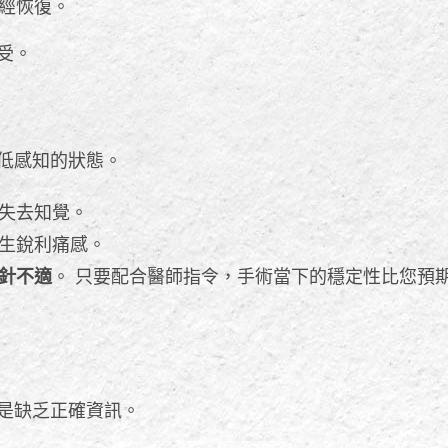
神經恢復。
受。
低感知的狀態。
失去知覺。
生銳利痛感。
針不適
。 只要配合醫師指令，手術當下的穩定性比您預
是缺乏正確資訊。