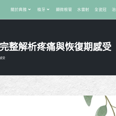
關於典雅
植牙
顯微根管
水雷射
全瓷冠
治
完整解析疼痛與恢復期感受
感受