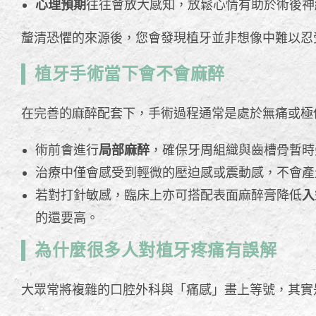
心理預期
往往會放大感知，放鬆心情有助於術後
釐清恐懼的來源後，您會發現植牙並非想像中難以忍
植牙手術當下會不會麻醉
在完善的麻醉配套下，手術過程通常是處於無痛或極
術前會進行
局部麻醉
，確保牙周組織與齒槽骨暫時
治療中僅會感受到輕微的壓迫感或震動感，不會產
若對打針敏感，臨床上亦可搭配表面麻醉膏降低
入
的還要高。
為什麼很多人對植牙疼痛有誤解
大眾常將複雜的口腔外科與「痛感」畫上等號，其實