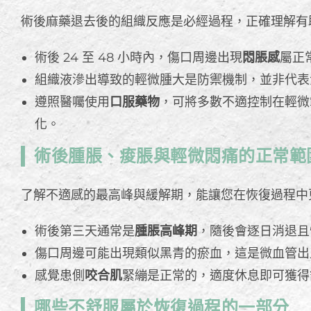
術後麻藥退去後的組織反應是必經過程，正確理解有
術後 24 至 48 小時內，傷口周邊出現
悶脹感
屬正
組織液滲出導致的輕微腫大是防禦機制，並非代表
遵照醫囑使用
口服藥物
，可將多數不適控制在輕微
化。
術後腫脹、痠脹與輕微悶痛的正常範
了解不適感的最高峰與緩解期，能讓您在恢復過程中
術後第三天通常是
腫脹高峰期
，隨後會逐日消退且
傷口周邊可能出現類似黑青的瘀血，這是微血管出
感覺患側
咬合肌
緊繃是正常的，適度休息即可獲得
哪些不舒服屬於恢復過程的一部分