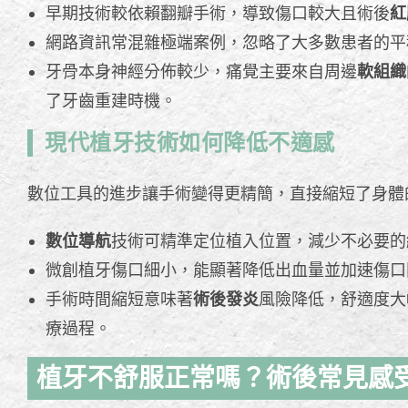
早期技術較依賴翻瓣手術，導致傷口較大且術後
紅
網路資訊常混雜極端案例，忽略了大多數患者的平
牙骨本身神經分佈較少，痛覺主要來自周邊
軟組織
了牙齒重建時機。
現代植牙技術如何降低不適感
數位工具的進步讓手術變得更精簡，直接縮短了身體
數位導航
技術可精準定位植入位置，減少不必要的
微創植牙傷口細小，能顯著降低出血量並加速傷口
手術時間縮短意味著
術後發炎
風險降低，舒適度大
療過程。
植牙不舒服正常嗎？術後常見感