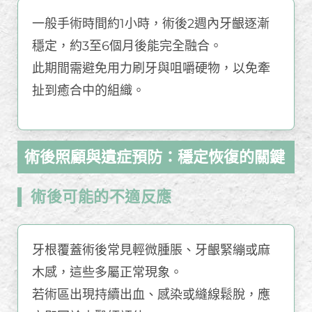
一般手術時間約1小時，術後2週內牙齦逐漸
穩定，約3至6個月後能完全融合。
此期間需避免用力刷牙與咀嚼硬物，以免牽
扯到癒合中的組織。
術後照顧與遺症預防：穩定恢復的關鍵
術後可能的不適反應
牙根覆蓋術後常見輕微腫脹、牙齦緊繃或麻
木感，這些多屬正常現象。
若術區出現持續出血、感染或縫線鬆脫，應