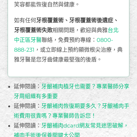
笑容都能恢復自然與健康。
如有任何
牙根覆蓋術、牙根覆蓋術後遺症、
牙根覆蓋術失敗
相關問題，歡迎與典雅
台北
中正區牙醫
聯絡，免費預約專線：
0800-
888-231
，或立即
線上預約顯微根尖治療，典
雅牙醫是您牙齒健康最堅強的後盾。
延伸閱讀：
牙齦補肉植牙也需要？專業醫師分享
牙周組織有多重要
延伸閱讀：
牙齦補肉恢復期要多久？牙齦補肉手
術費用很貴嗎？專業醫師告訴您！
延伸閱讀：
牙齦補肉dcard網友常見迷思破解，
補肉手術後保養關鍵大公開