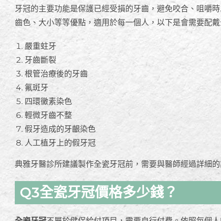
牙冠的主要功能是保護已經受損的牙齒，避免咬合、咀嚼時
齒色、大小等等優點，適用於每一個人，以下是會需要配戴
嚴重蛀牙
牙齒斷裂
根管治療後的牙齒
氟斑牙
四環黴素染色
輕微牙齒不整
假牙造成的牙齦染色
人工植牙上的假牙冠
典雅牙醫診所建議製作
全瓷牙冠
前，需要與醫師經過詳細的
Q3全瓷牙冠價格多少錢？
全瓷牙冠
不屬於健保給付項目，需要自行付費。依照每個人