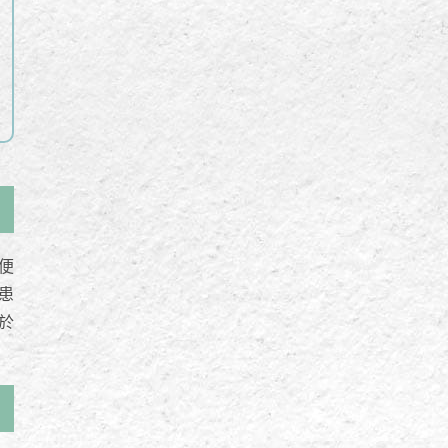
便
患
於