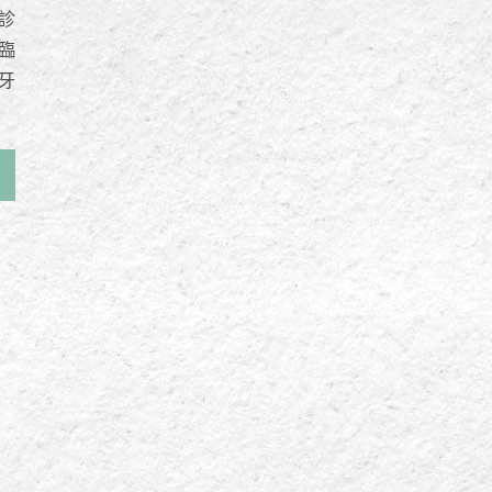
診
臨
牙