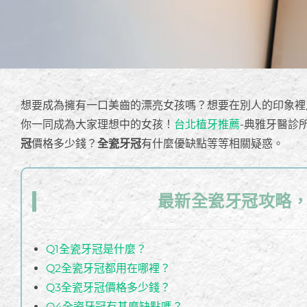
想要成為擁有一口美齒的漂亮女孩嗎？想要在別人的印象裡
你一同成為大家理想中的女孩！
台北植牙推薦
-典雅牙醫診
冠
價格多少錢？
全瓷牙冠
有什麼優缺點等等相關疑惑。
最新全瓷牙冠攻略
Q1全瓷牙冠是什麼？
Q2全瓷牙冠都用在哪裡？
Q3全瓷牙冠價格多少錢？
Q4全瓷牙冠有甚麼缺點嗎？