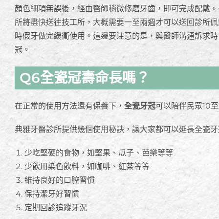
顏色細項無誤後，經由醫師稍微修磨牙齒，即可完成配戴。
所將盡快送往技工所，大概需要一至兩週才可以送回診所佩
時假牙做完緩衝使用。這邊要注意的是，與醫師溝通訴求時
冠。
Q6全瓷冠壽命長嗎？
在正常的使用方法還有保養下，
全瓷牙冠
可以陪伴民眾10
典雅牙醫診所提供幾個使用秘訣，讓大家都可以延長全瓷牙
少吃堅硬的食物，如堅果、瓜子、芭樂等等
少飲用染色飲料，如咖啡、紅茶等等
維持良好的口腔習慣
保持潔牙好習慣
定期回診追蹤牙況