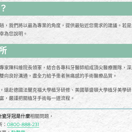
？
趟，我們將以最為專業的角度，提供最貼近您需求的建議。若是
幸為您說明。
所
專家陳科維院長領軍，結合各專科牙醫師組成頂尖醫療團隊，深
雙向良好溝通，盡全力給予患者無痛感的手術醫療品質。
，遠赴德國法蘭克福大學植牙研修、美國華盛頓大學植牙美學研
富，嚴謹把關植牙手術每一道流程。
全瓷牙冠是什麼
相關問題，
所：
0800-888-231