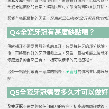
全瓷牙冠價格的要素，建議民眾可至診所請醫師直接評估，
影響全瓷冠價格的因素：
牙齒狀況/口腔狀況/牙冠品牌/診所
Q4全瓷牙冠有甚麼缺點嗎？
傳統補牙不需要再額外修磨真牙，只要將蛀牙的部分挖除，
後，再將製作好的牙冠佩戴上去。牙齒一旦被修磨之後就不
修磨過多的自然齒質，一樣可以精準的完成療程。
另外一點使民眾再三考慮的點是，
全瓷冠
的價格會比傳統牙
呢？
Q5全瓷牙冠需要多久才可以做好
全瓷牙冠
不需要經過任何開刀的程序，初步讓醫師評估後，