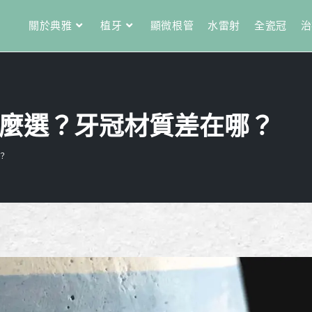
關於典雅
植牙
顯微根管
水雷射
全瓷冠
治
麼選？牙冠材質差在哪？
？