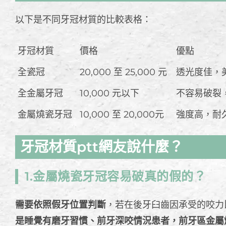
以下是不同牙冠材質的比較表格：
牙冠材質
價格
優點
全瓷冠
20,000 至 25,000 元
透光度佳，
全金屬牙冠
10,000 元以下
不容易破裂
金屬燒瓷牙冠
10,000 至 20,000元
強度高，耐
牙冠材質ptt網友說什麼？
1.金屬燒瓷牙冠容易破真的假的？
需要依照假牙位置判斷
，若在後牙臼齒因承受的咬力
是睡覺有磨牙習慣、前牙深咬情況患者，前牙區金屬