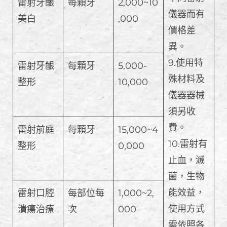
雷射牙齦
每顆牙
2,000~10
儀器而有
美白
,000
價格差
異。
9.使用特
雷射牙齦
每顆牙
5,000-
殊材料及
整形
10,000
儀器器械
須另收
費。
雷射前庭
每顆牙
15,000~4
10.雷射有
整形
0,000
止血，滅
菌，生物
能效益，
雷射口腔
每部位每
1,000~2,
使用方式
潰瘍治療
次
000
需依照各