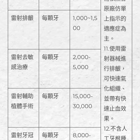
原廠仿單
雷射排齦
每顆牙
1,000~1,5
上指示的
00
適應症為
主。
11.使用雷
雷射去敏
每顆牙
2,000-
射器械進
感治療
5,000
行排齦，
可快速氣
化組織、
雷射輔助
每顆牙
15,000-
並帶有快
植體手術
30,000
速止血效
果。
12.不含人
雷射牙冠
每顆牙
8,000-
工牙根種