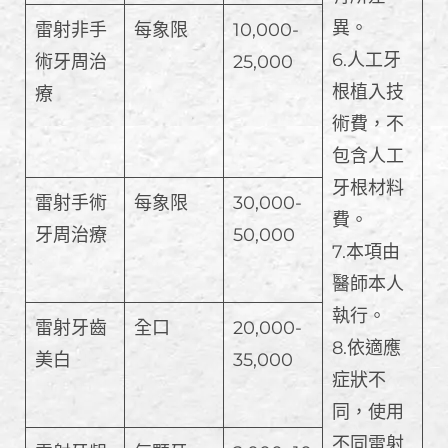
異。
雷射非手
每象限
10,000-
6.人工牙
術牙周治
25,000
根植入技
療
術費，不
包含人工
牙根材料
雷射手術
每象限
30,000-
費。
牙周治療
50,000
7.本項由
醫師本人
執行。
雷射牙齒
全口
20,000-
8.依適應
美白
35,000
症狀不
同，使用
不同雷射