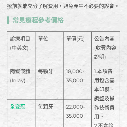
療前就能充分了解費用，避免產生不必要的誤會。
常見療程參考價格
診療項目
單位
單價(元)
公告內容
(中英文)
(收費內容
說明)
陶瓷嵌體
每顆牙
18,000-
1.本項費
(Inlay)
35,000
用包含基
本印模、
調整及操
全瓷冠
每顆牙
22,000-
作技術費
35,000
用。
2.不含診