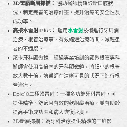
3D電腦斷層掃描：
協助醫師精確診斷口腔狀
況，制定完善的治療計畫，提升治療的安全性及
成功率。
高接水雷射IPlus：
運用
水雷射
技術進行牙周病
治療、根管治療等，有效縮短治療時間，減輕患
者的不適感。
萊卡牙科顯微鏡：經過專業培訓的顯微根管專科
醫師會使用高倍率的牙科顯微鏡，將細小的根管
放大數十倍，讓醫師在清晰可見的狀況下進行根
管治療。
Epic10二極體雷射：一種多功能牙科雷射，可
提供精準、舒適且有效的軟組織治療，並有助於
提高手術成功率和病人恢復速度。
3D斷層掃描：為牙科治療提供精確的三維影