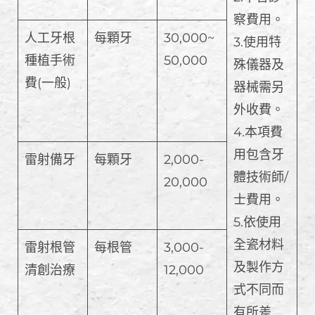
察費用。
人工牙根
每顆牙
30,000~
3.使用特
種植手術
50,000
殊儀器及
費(一般)
器械需另
外收費。
4.本項費
用包含牙
雷射備牙
每顆牙
2,000-
體技術師/
20,000
士費用。
5.依使用
全瓷材料
雷射根管
每根管
3,000-
及製作方
清創治療
12,000
式不同而
有所差