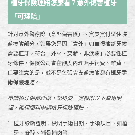
植牙保險理賠怎麼看？意外傷害植牙
「可理賠」
針對意外醫療險（意外傷害險）、實支實付型住院
醫療險部分，如果您是因「意外」如車禍撞斷牙齒
需要植牙，符合「外來、突發、非疾病」必要性植
牙條件，保險公司會在額度內理賠手術費、雜費，
但要注意的是，並不是每張實支醫療險都有
植牙手
術保險理賠
。
申請植牙保險理賠，記得要一定檢附以下費用明
細，確保順利申請植牙保險理賠。
植牙診斷證明：標明手術日期、手術項目，如植
牙、麻醉、補骨補肉等