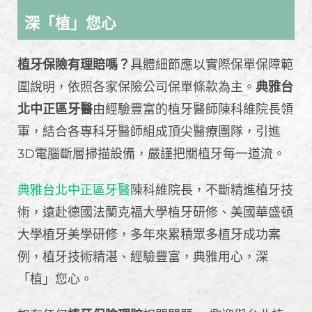
深「植」您心
植牙保險有理賠嗎？
具體細節應以實際保單保障範
圍說明，依照各家保險公司保單條款為主。
典雅台
北中正區牙醫
由經驗豐富的植牙醫師陳科維院長領
軍，結合各專科牙醫師組成頂尖醫療團隊，引進
3D電腦斷層掃描設備，嚴謹把關植牙每一道流。
典雅台北中正區牙醫
陳科維院長，不斷精進植牙技
術，遠赴德國法蘭克福大學植牙研修、美國華盛頓
大學植牙美學研修，多年來累積眾多植牙成功案
例，植牙技術精湛、經驗豐富，典雅用心，深
「植」您心。