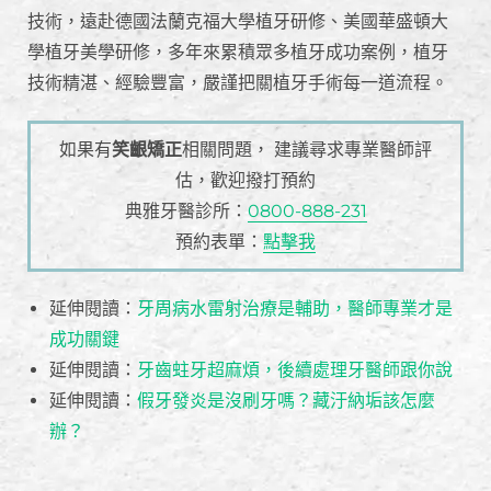
技術，遠赴德國法蘭克福大學植牙研修、美國華盛頓大
學植牙美學研修，多年來累積眾多植牙成功案例，植牙
技術精湛、經驗豐富，嚴謹把關植牙手術每一道流程。
如果有
笑齦矯正
相關問題， 建議尋求專業醫師評
估，歡迎撥打預約
典雅牙醫診所：
0800-888-231
預約表單：
點擊我
延伸閱讀：
牙周病水雷射治療是輔助，醫師專業才是
成功關鍵
延伸閱讀：
牙齒蛀牙超麻煩，後續處理牙醫師跟你說
延伸閱讀：
假牙發炎是沒刷牙嗎？藏汙納垢該怎麼
辦？