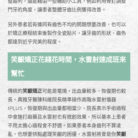
整齒列，還能藉由一些輔助小工具，例如利用骨釘調整
門牙的角度，讓患者整體牙齒比例獲得改善。
另外患者若有連同有齒色不均的問題想要改善，也可以
於矯正療程結束後製作全瓷貼片，讓牙齒的形狀、齒色
都達到近乎完美的程度。
笑齦矯正花錢花時間，水雷射速成班來
幫忙
傳統的
笑齦矯正
可能是電燒，出血量較多、恢復期也較
長。典雅牙醫陳科維院長精準操作高階水雷射儀器
IPLUS，恢復期與出血量都相當少，院長表示手術過程
中會施打麻藥且水雷射也有微創效果，所以基本上患者
不用太擔心過程會不舒適。如果患者本身齒列不算凌
亂，也想要快點處理笑齦的困擾，水雷射將會是你
笑齦