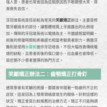
強人意，患者也常會因為這個原因而不敢開懷大笑、逐
漸喪失自信。
牙冠增長術是目前較為常見的
笑齦矯正
辦法，主要是修
整牙齦過多的部分，讓整體視覺上牙齒露出的比例增
加。傳統的牙冠增長術以電燒為主，不適感相當明顯，
術後的修復時間和疼痛感也相當考驗患者耐力。典雅牙
醫則是使用
水雷射
施作牙冠增長，不但大幅改善傳統電
燒的缺點，且患者術後的傷口變小、出血量也會降低，
是近期不少患者選擇的熱門方式。
笑齦矯正辦法二：齒顎矯正打骨釘
通常患者有笑齦的困擾，都還會伴隨著一點齒列不正的
症狀，這是因為上顎骨頭過度增生的關係。針對這樣的
狀況，矯正會是比較推薦的治療方式。矯正不只能夠調