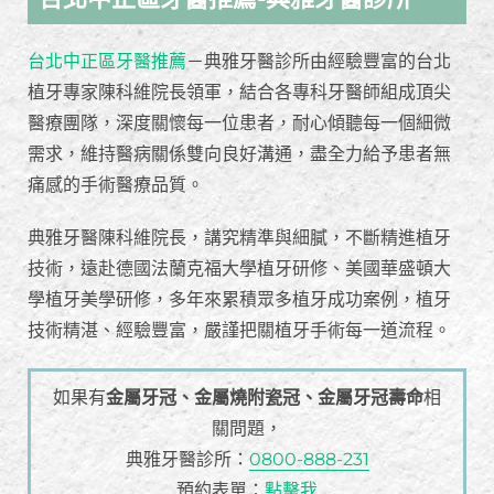
台北中正區牙醫推薦
－典雅牙醫診所由經驗豐富的台北
植牙專家陳科維院長領軍，結合各專科牙醫師組成頂尖
醫療團隊，深度關懷每一位患者，耐心傾聽每一個細微
需求，維持醫病關係雙向良好溝通，盡全力給予患者無
痛感的手術醫療品質。
典雅牙醫陳科維院長，講究精準與細膩，不斷精進植牙
技術，遠赴德國法蘭克福大學植牙研修、美國華盛頓大
學植牙美學研修，多年來累積眾多植牙成功案例，植牙
技術精湛、經驗豐富，嚴謹把關植牙手術每一道流程。
如果有
金屬牙冠、金屬燒附瓷冠、金屬牙冠壽命
相
關問題，
典雅牙醫診所：
0800-888-231
預約表單：
點擊我