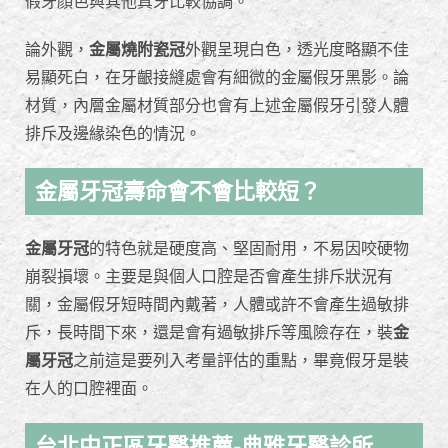
假牙顏色與其他真牙比較協調。
論外觀，
金屬燒附瓷冠
外觀呈現白色，透光度略顯不佳
易顯死白，在牙齦接縫處會有細微的金屬假牙黑影。論
材質，內層金屬材質部分也會有上述金屬假牙引發人體
排斥及邊緣染色的情況。
金屬牙冠壽命會不會比較短？
金屬牙冠
的特色就是硬度高、堅固耐用，不易因咬硬物
崩裂損壞。主要是與個人口腔是否會產生排斥狀況有
關，金屬假牙短時間內戴著，人體或許不會產生過敏排
斥，長時間下來，還是會有過敏排斥等風險存在，裝
金
屬牙冠
之前這是要列入考量評估的重點，畢竟假牙是裝
在人的口腔裡面。
台北中正區牙醫推薦-典雅牙醫診所