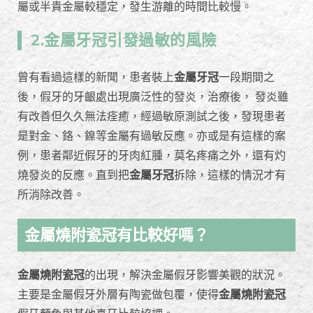
屬或半貴金屬較穩定，發生游離的時間比較慢。
2.金屬牙冠引發過敏的風險
曾有看過這樣的新聞，患者裝上
金屬牙冠
一段期間之
後，假牙的牙齦處出現廣泛性的發炎，治療後， 發炎雖
有改善但久久無法痊癒，經過敏原測試之後，發現患者
是對金、鉻、鎳等金屬有過敏反應。亦或是有這樣的案
例，患者鄰近假牙的牙肉紅腫，莫名疼痛之外，還有灼
燒發炎的反應。直到把
金屬牙冠
拆除，這樣的情況才有
所消除改善。
金屬燒附瓷冠有比較好嗎？
金屬燒附瓷冠
的出現，解決金屬假牙影響美觀的狀況。
主要是金屬假牙外層有陶瓷做包覆，使得
金屬燒附瓷冠