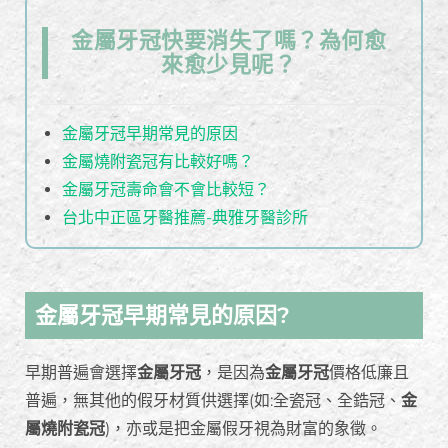
金屬牙冠快要消失了嗎？為何愈
來愈少見呢？
金屬牙冠早期常見的原因
金屬燒附瓷冠有比較好嗎？
金屬牙冠壽命會不會比較短？
台北中正區牙醫推薦-典雅牙醫診所
金屬牙冠早期常見的原因?
早期普遍會選擇
金屬牙冠
，是因為
金屬牙冠
價格低廉且
普遍，無其他的假牙材質供選擇(如:全瓷冠、全鋯冠、
金
屬燒附瓷冠
)，亦或是把金屬假牙視為財富的象徵。