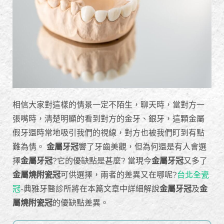
相信大家對這樣的情景一定不陌生，聊天時，當對方一
張嘴時，清楚明顯的看到對方的金牙、銀牙，這顆金屬
假牙還時常地吸引我們的視線，對方也被我們盯到有點
難為情。
金屬牙冠
響了牙齒美觀，但為何還是有人會選
擇
金屬牙冠
?它的優缺點是甚麼? 當現今
金屬牙冠
又多了
金屬燒附瓷冠
可供選擇，兩者的差異又在哪呢?
台北全瓷
冠
-典雅牙醫診所將在本篇文章中詳細解說
金屬牙冠
及
金
屬燒附瓷冠
的優缺點差異。