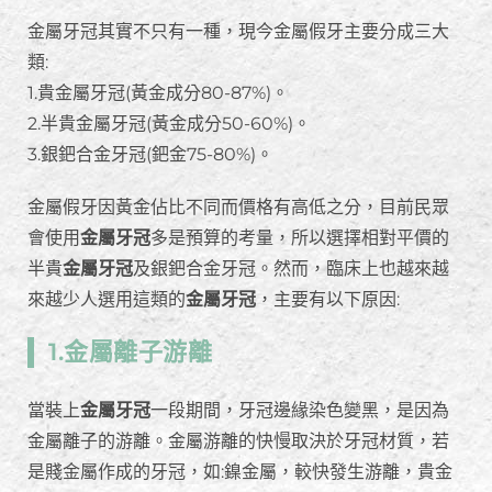
金屬牙冠其實不只有一種，現今金屬假牙主要分成三大
類:
1.貴金屬牙冠(黃金成分80-87%)。
2.半貴金屬牙冠(黃金成分50-60%)。
3.銀鈀合金牙冠(鈀金75-80%)。
金屬假牙因黃金佔比不同而價格有高低之分，目前民眾
會使用
金屬牙冠
多是預算的考量，所以選擇相對平價的
半貴
金屬牙冠
及銀鈀合金牙冠。然而，臨床上也越來越
來越少人選用這類的
金屬牙冠
，主要有以下原因:
1.金屬離子游離
當裝上
金屬牙冠
一段期間，牙冠邊緣染色變黑，是因為
金屬離子的游離。金屬游離的快慢取決於牙冠材質，若
是賤金屬作成的牙冠，如:鎳金屬，較快發生游離，貴金