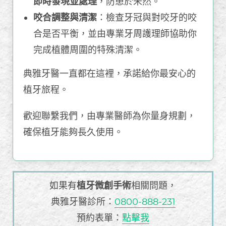
即時發現並處理
，防患於未然。
咬合調整與清潔
：檢查牙冠與對咬牙的咬
合是否平衡，並由專業牙周護理師協助你
完成植體周圍的特殊清潔。
典雅牙醫一直都在這裡，承諾給你最安心的
植牙旅程。
歡迎聯繫我們，由專業醫師為你量身規劃，
確保植牙能夠長久使用。
如果有
植牙微創手術
相關問題，
典雅牙醫診所：
0800-888-231
預約表單：
點擊我