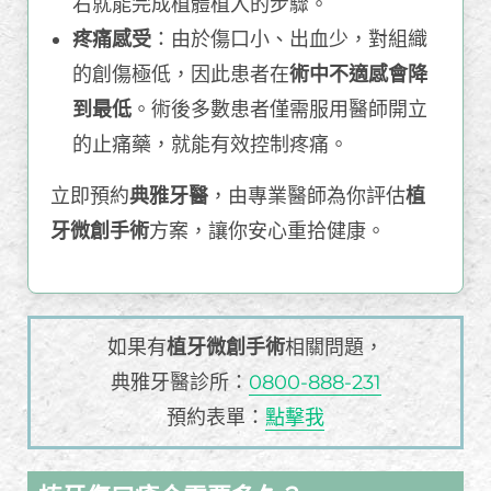
右就能完成植體植入的步驟。
疼痛感受
：由於傷口小、出血少，對組織
的創傷極低，因此患者在
術中不適感會降
到最低
。術後多數患者僅需服用醫師開立
的止痛藥，就能有效控制疼痛。
立即預約
典雅牙醫
，由專業醫師為你評估
植
牙微創手術
方案，讓你安心重拾健康。
如果有
植牙微創手術
相關問題，
典雅牙醫診所：
0800-888-231
預約表單：
點擊我