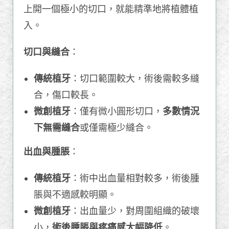
上開一個極小的切口，就能精準地將植體植
入。
切口與縫合
：
傳統植牙
：切口範圍較大，術後需較多縫
合，傷口較長。
微創植牙
：僅有微小圓形切口，
多數情況
下無需縫合
或僅需極少縫合。
出血與腫脹
：
傳統植牙
：術中出血量相對較多，術後腫
脹與不適感較明顯。
微創植牙
：出血量少，對周圍組織的破壞
小，
術後腫脹與疼痛感大幅降低
。