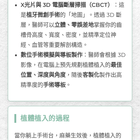
X光片與 3D 電腦斷層掃描（CBCT）
：這
是
植牙微創手術
的「地圖」。透過 3D 斷
層，醫師可以
立體、零誤差地
掌握你的齒
槽骨高度、寬度、密度，並精準定位神
經、血管等重要解剖構造。
數位手術模擬與導板製作
：醫師會根據 3D
影像，在電腦上預先規劃植體植入的
最佳
位置、深度與角度
，隨後
客製化
製作出高
精準度的
手術導板
。
植體植入的過程
當你躺上手術台，麻藥生效後，植體植入的