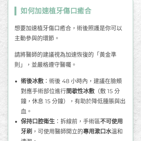
如何加速植牙傷口癒合
想要加速植牙傷口癒合，術後照護是你可以
主動參與的環節。
請將醫師的建議視為加速恢復的「黃金準
則」，並嚴格遵守醫囑。
術後冰敷
：術後 48 小時內，建議在臉頰
對應手術部位進行
間歇性冰敷
（敷 15 分
鐘，休息 15 分鐘），有助於降低腫脹與出
血。
保持口腔衛生
：拆線前，手術區
不可使用
牙刷
，可使用醫師開立的
專用漱口水
溫和