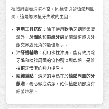
植體周圍若清潔不當，同樣會引發植體周圍
炎，這是導致植牙失敗的主因。
專用工具搭配
：除了使用
軟毛牙刷
輕柔清
潔外，
牙間刷
和
超級牙線
是清潔植體與牙
齦交界處死角的最佳幫手。
沖牙機輔助
：利用水柱沖洗，能有效清除
牙縫和植體周圍的食物殘渣與軟垢，是維
持
植牙
清潔的強力後盾。
關鍵重點
：清潔的重點在於
植體周圍的牙
齦溝
，務必徹底清潔，確保植體頸部沒有
細菌堆積。