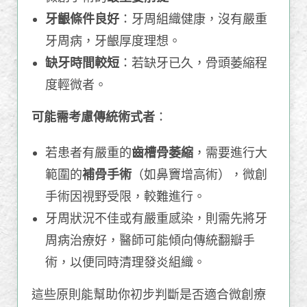
牙齦條件良好
：牙周組織健康，沒有嚴重
牙周病，牙齦厚度理想。
缺牙時間較短
：若缺牙已久，骨頭萎縮程
度輕微者。
可能需考慮傳統術式者
：
若患者有嚴重的
齒槽骨萎縮
，需要進行大
範圍的
補骨手術
（如鼻竇增高術），微創
手術因視野受限，較難進行。
牙周狀況不佳或有嚴重感染，則需先將牙
周病治療好，醫師可能傾向傳統翻瓣手
術，以便同時清理發炎組織。
這些原則能幫助你初步判斷是否適合微創療