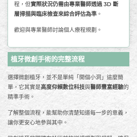
程，但
實際狀況仍需由專業醫師透過 3D 斷
層掃描與臨床檢查來綜合評估為準
。
歡迎與專業醫師討論個人療程規劃。
植牙微創手術的完整流程
選擇微創植牙，並不是單純「開個小洞」這麼簡
單，它其實是
高度仰賴數位科技
與
醫師豐富經驗
的
精準手術。
了解整個流程，能幫助你清楚知道每一步的意義，
讓你更安心地參與其中。