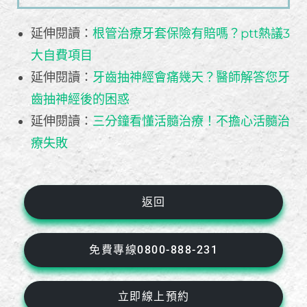
延伸閱讀：
根管治療牙套保險有賠嗎？ptt熱議3
大自費項目
延伸閱讀：
牙齒抽神經會痛幾天？醫師解答您牙
齒抽神經後的困惑
延伸閱讀：
三分鐘看懂活髓治療！不擔心活髓治
療失敗
返回
免費專線0800-888-231
立即線上預約