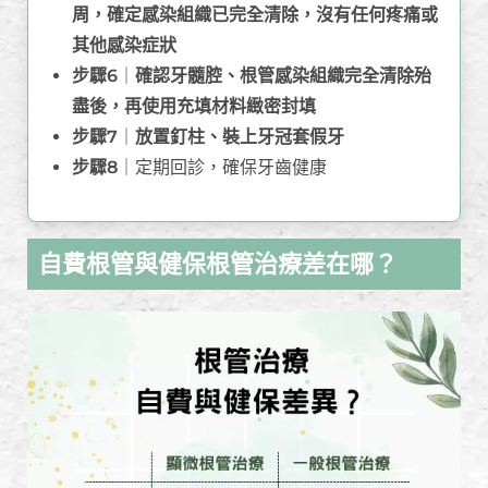
周，確定感染組織已完全清除，沒有任何疼痛或
其他感染症狀
步驟6
｜
確認牙髓腔、根管感染組織完全清除殆
盡後，再使用充填材料緻密封填
步驟7
｜
放置釘柱、裝上牙冠套假牙
步驟8
｜定期回診，確保牙齒健康
自費根管與健保根管治療差在哪？