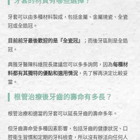
牙套的材質有哪些選擇？
牙套可以由多種材料製成，包括金屬、金屬燒瓷、全瓷
冠或全鋯冠。
目前前牙最後歡迎的是『全瓷冠』
；而後牙區則是全鋯
冠。
典雅牙醫陳科維院長建議您可以多多詢問，因為
每種材
料都有其獨特的優點和適用情況
，先了解再決定比較妥
當。
根管治療後牙齒的壽命有多長？
根管治療和適當的牙套可以延長牙齒的壽命多年。
但牙齒壽命受多種因素影響，包括牙齒的健康狀況、口
腔衛生習慣和定期的牙科檢查，所以沒有辦法向任何人