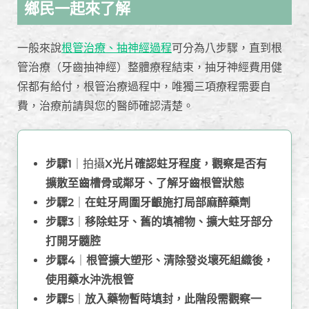
鄉民一起來了解
一般來說
根管治療、抽神經過程
可分為八步驟，直到根
管治療（牙齒抽神經）整體療程結束，抽牙神經費用健
保都有給付，根管治療過程中，唯獨三項療程需要自
費，治療前請與您的醫師確認清楚。
步驟1
｜拍攝
X光片確認蛀牙程度，觀察是否有
擴散至齒槽骨或鄰牙、了解牙齒根管狀態
步驟2
｜
在蛀牙周圍牙齦施打局部麻醉藥劑
步驟3
｜
移除蛀牙、舊的填補物、擴大蛀牙部分
打開牙髓腔
步驟4
｜
根管擴大塑形、清除發炎壞死組織後，
使用藥水沖洗根管
步驟5
｜
放入藥物暫時填封，此階段需觀察一