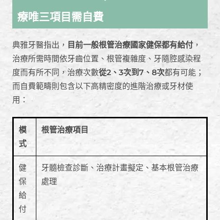
療唯三項目需自費
典雅牙醫指出，
目前一般根管治療國家健保都有給付
，
治療所需時間依牙齒位置、根管複雜度、牙隨腔感染程
度而有所不同，治療次數
從2、3次到7、8次
都有可能；
而自費範疇則包含以下高精密度的進階治療或牙材使
用：
模
根管治療項目
式
健
牙髓檢查診斷、治療計畫擬定、基本根管治療
保
處理
給
付