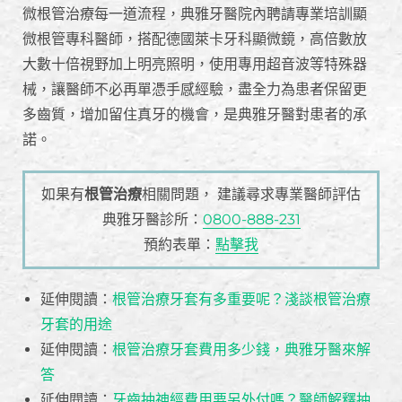
微根管治療每一道流程，典雅牙醫院內聘請專業培訓顯
微根管專科醫師，搭配德國萊卡牙科顯微鏡，高倍數放
大數十倍視野加上明亮照明，使用專用超音波等特殊器
械，讓醫師不必再單憑手感經驗，盡全力為患者保留更
多齒質，增加留住真牙的機會，是典雅牙醫對患者的承
諾。
如果有
根管治療
相關問題， 建議尋求專業醫師評估
典雅牙醫診所：
0800-888-231
預約表單：
點擊我
延伸閱讀：
根管治療牙套有多重要呢？淺談根管治療
牙套的用途
延伸閱讀：
根管治療牙套費用多少錢，典雅牙醫來解
答
延伸閱讀：
牙齒抽神經費用要另外付嗎？醫師解釋抽