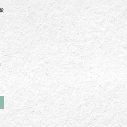
敏
加
，
過
他