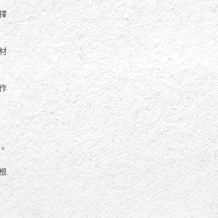
擇
材
作
。
根