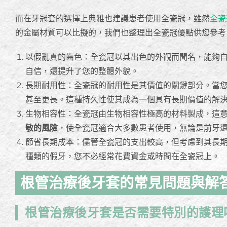
而在牙冠套的選擇上典雅也建議患者使用全瓷冠，雖然
全瓷
的金屬材質可以比擬的，我們也整理出全瓷冠優點供您參考
以假亂真的齒色：全瓷冠以其出色的外觀而聞名，能夠
自信，還提升了您的整體外貌。
長期耐用性：全瓷冠的耐用性是其價值的關鍵部分。當
甚至更長。這種持久性使其成為一個具有長期價值的解
生物相容性：全瓷冠由生物相容性極高的材料製成，這
敏的風險
，使全瓷冠適合大多數患者使用，無論是前牙
節省長期成本：儘管全瓷冠的支出較高，但考慮到其長
種類的假牙，您不必經常花費資金或時間在全瓷冠上。
根管治療後牙套的常見問題與解
根管治療後牙套是否需要特別的護理