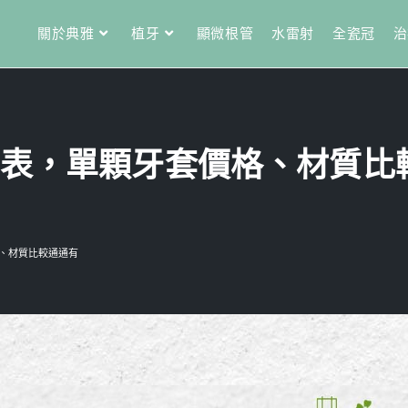
關於典雅
植牙
顯微根管
水雷射
全瓷冠
治
表，單顆牙套價格、材質比
、材質比較通通有