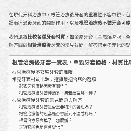
在現代牙科治療中，根管治療後牙套的重要性不容忽視。台
護治療過後牙齒的關鍵作用，以及
根管治療後不裝牙套
可能
我們還將
比較各種牙套材質
，如金屬牙套、金屬燒瓷冠、全
解答關於
根管治療後牙套
的常見疑問，解答您更多元化的疑
根管治療後牙套一覽表，單顆牙套價格、材質比
根管治療後不安裝牙套的風險
常見牙套材質比較：選擇最適合您的選項
影響牙套價格因素有哪些？
根管治療後牙套種類多，典雅建議哪一種？
根管治療後牙套的常見問題與解答
根管治療後牙套是否需要特別的護理嗎？
根管治療後的冠套是否會感到不適或疼痛？
根管治療牙套掉了，怎麼辦？
牙冠套顏色是否會變化？