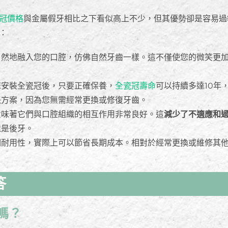
冠價格
與金屬假牙相比之下看似高上不少，但其優勢卻是容易過
：
自然地融入您的口腔，仿佛自然牙齒一樣。這不僅使您的微笑更
您安裝全瓷冠後，只要正確保養，
全瓷冠壽命
可以持續多達10年
決方案，因為您無需經常更換或修復牙齒。
意味著它們與口腔組織的相互作用非常良好。這
減少了不適應和
還是後牙。
期耐用性，實際上可以節省長期成本。相對於經常更換或維修其
答
嗎？