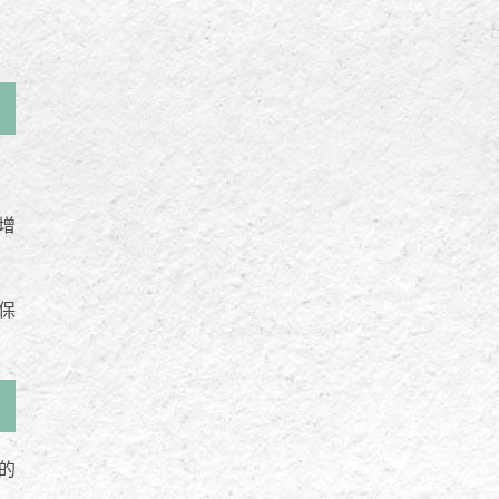
增
保
的