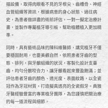
描設備，取得肉眼看不見的牙根尖、齒槽骨、神經
血管組織等資訊，根據病患的身心狀態、過往病
史，為患者做詳盡的術前評估，一對一擬定治療計
畫，並製作專屬植牙導引板，幫助植體植入更加精
準。
同時，具有藝術品味的陳科維醫師，講究植牙不僅
要穩固耐用，也要美觀自然，依照患者牙齒的型
態、排列，與牙齦組織的狀況，客製化設計支臺
齒，均勻分散咬合力，讓牙齦看起來豐盈飽滿；並
評估患者牙齒的顏色、透光度、表面紋路，以全瓷
冠作為牙冠材質，打造擬真透亮的全瓷假牙。典雅
牙醫經驗豐富的專業植牙團隊，為您謹慎把關治療
的每一道流程與細節。