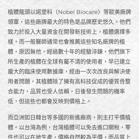
植體龍頭以諾堡科（Nobel Biocare）等歐美廠牌
領軍，這些廠牌最大的特色是品牌歷史悠久。他們
致力於投入大量資金在開發新技術上，植體選擇多
樣，而一般醫師通常也會推薦這些知名廠牌的植
體，原因無他，經過數十年的經驗淬鍊，他們旗下
所生產的植體在全球有屬不清的使用者，早已建立
龐大的臨床使用數據庫，經由一次次改良與解決使
用者問題，其植體除了擁有高科技促成的優質骨整
合能力，品質也受人信賴，日後發生問題的機率
低，但這些也都會反映到價格上。
而亞洲如日韓台等多國的新進廠商，則主打平價植
體。以台灣為例，台灣植體可以免去進口關稅，零
件也可以在地生產，價格自然較為平價，而品質上