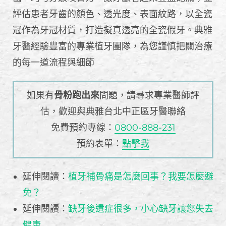
評估患者牙齒的顏色、透光度、表面紋路，以全瓷
冠作為牙冠材質，打造擬真透亮的全瓷假牙。典雅
牙醫經驗豐富的專業植牙團隊，為您謹慎把關治療
的每一道流程與細節
如果有
骨粉跑出來
問題，請尋求專業醫師評
估，歡迎與典雅台北中正區牙醫聯絡
免費預約專線：
0800-888-231
預約表單：
點擊我
延伸閱讀：
植牙補骨痛是怎麼回事？我要怎麼避
免？
延伸閱讀：
缺牙後遺症很多，小心缺牙讓您失去
健康