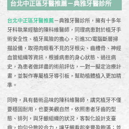
台北中正區牙醫推薦－典雅牙醫診所
台北中正區牙醫推薦
－典雅牙醫診所，擁有十多年
牙科執業經驗的陳科維醫師，同理病患對於植牙手
術安全性、植牙風險的擔心，引進3D電腦斷層掃
描設備，取得肉眼看不見的牙根尖、齒槽骨、神經
血管組織等資訊，根據病患的身心狀態、過往病
史，為患者做詳盡的術前評估，一對一擬定治療計
畫，並製作專屬植牙導引板，幫助植體植入更加精
準。
同時，具有藝術品味的陳科維醫師，講究植牙不僅
要穩固耐用，也要美觀自然，依照患者牙齒的型
態、排列，與牙齦組織的狀況，客製化設計支臺
齒，均勻分散咬合力，讓牙齦看起來豐盈飽滿；並