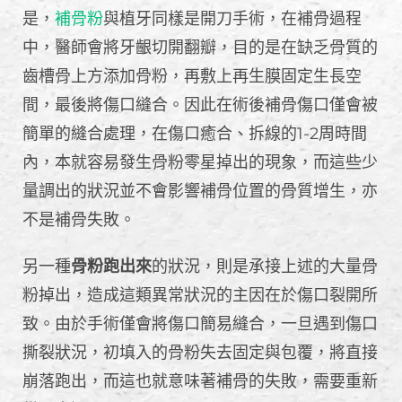
是，
補骨粉
與植牙同樣是開刀手術，在補骨過程
中，醫師會將牙齦切開翻瓣，目的是在缺乏骨質的
齒槽骨上方添加骨粉，再敷上再生膜固定生長空
間，最後將傷口縫合。因此在術後補骨傷口僅會被
簡單的縫合處理，在傷口癒合、拆線的1-2周時間
內，本就容易發生骨粉零星掉出的現象，而這些少
量調出的狀況並不會影響補骨位置的骨質增生，亦
不是補骨失敗。
另一種
骨粉跑出來
的狀況，則是承接上述的大量骨
粉掉出，造成這類異常狀況的主因在於傷口裂開所
致。由於手術僅會將傷口簡易縫合，一旦遇到傷口
撕裂狀況，初填入的骨粉失去固定與包覆，將直接
崩落跑出，而這也就意味著補骨的失敗，需要重新