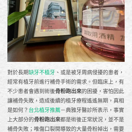
對於長期
缺牙不植牙
、或是被牙周病侵擾的患者，
經常有植牙前進行補骨手術的需求。但臨床上，有
不少患者會遇到術後
骨粉跑出來
的困擾，害怕因此
讓補骨失敗，造成後續的植牙療程遙遙無期，真相
是如何？
台北植牙推薦
－典雅牙醫診所表示，事實
上大部分的
骨粉跑出來
都是術後正常狀況，並不是
補骨失敗；唯傷口裂開導致的大量骨粉掉出，需要