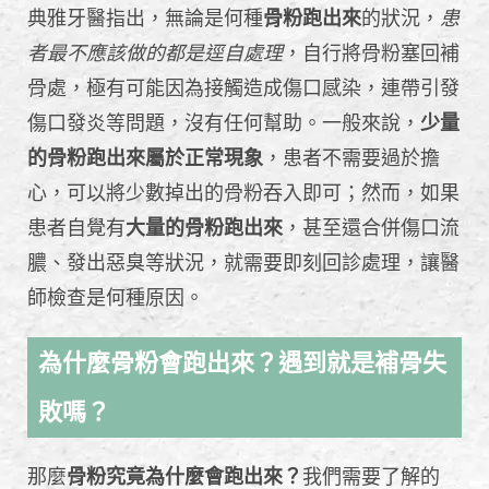
典雅牙醫指出，無論是何種
骨粉跑出來
的狀況，
患
者最不應該做的都是逕自處理
，自行將骨粉塞回補
骨處，極有可能因為接觸造成傷口感染，連帶引發
傷口發炎等問題，沒有任何幫助。一般來說，
少量
的骨粉跑出來屬於正常現象
，患者不需要過於擔
心，可以將少數掉出的骨粉吞入即可；然而，如果
患者自覺有
大量的骨粉跑出來
，甚至還合併傷口流
膿、發出惡臭等狀況，就需要即刻回診處理，讓醫
師檢查是何種原因。
為什麼骨粉會跑出來？遇到就是補骨失
敗嗎？
那麼
骨粉究竟為什麼會跑出來？
我們需要了解的