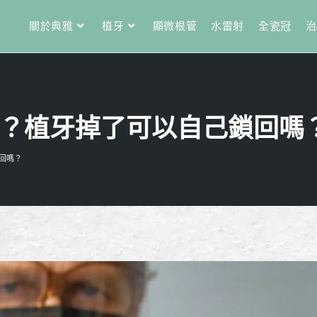
關於典雅
植牙
顯微根管
水雷射
全瓷冠
治
？植牙掉了可以自己鎖回嗎
回嗎？