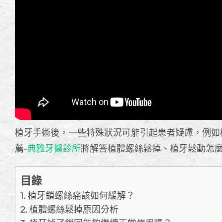
植牙手術後，一些特殊狀況可能引起患者疑慮，例如
薦-
典雅牙醫診所
將解答植體螺絲鬆掉、植牙鬆動怎
目錄
植牙鎖螺絲痛該如何緩解？
植體螺絲鬆掉原因分析