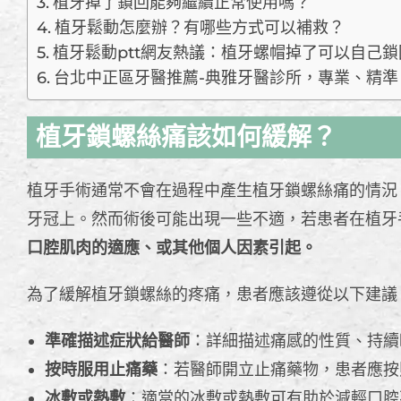
植牙掉了鎖回能夠繼續正常使用嗎？
植牙鬆動怎麼辦？有哪些方式可以補救？
植牙鬆動ptt網友熱議：植牙螺帽掉了可以自己
台北中正區牙醫推薦-典雅牙醫診所，專業、精準
植牙鎖螺絲痛該如何緩解？
植牙手術通常不會在過程中產生植牙鎖螺絲痛的情況
牙冠上。然而術後可能出現一些不適，若患者在植牙
口腔肌肉的適應、或其他個人因素引起。
為了緩解植牙鎖螺絲的疼痛，患者應該遵從以下建議
準確描述症狀給醫師
：詳細描述痛感的性質、持續
按時服用止痛藥
：若醫師開立止痛藥物，患者應按
冰敷或熱敷
：適當的冰敷或熱敷可有助於減輕口腔