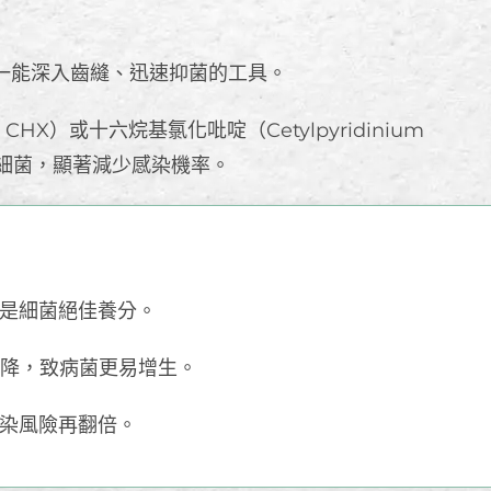
一能深入齒縫、迅速抑菌的工具。
e，CHX）或十六烷基氯化吡啶（Cetylpyridinium
9 % 細菌，顯著減少感染機率。
是細菌絕佳養分。
下降，致病菌更易增生。
染風險再翻倍。