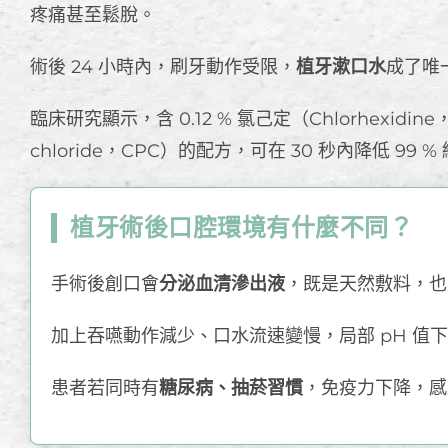
疼痛甚至鬆脫。
術後 24 小時內，刷牙動作受限，
植牙漱口水
成了唯
臨床研究顯示，含 0.12 % 氯己定（Chlorhexidin
chloride，CPC）的配方，可在 30 秒內降低 9
植牙術後口腔環境有什麼不同？
手術後創口會
分泌血清滲出液
，既是天然敷料，也
加上吞嚥動作減少、口水流速變慢，局部 pH 值
患者若同時有
糖尿病、抽菸習慣
，免疫力下降，感