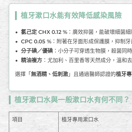
植牙漱口水能有效降低感染風險
氯己定 CHX 0.12 %
：廣效抑菌，能破壞細菌細
CPC 0.05 %
：附著在牙面形成保護膜，抑制牙
分子碘／優碘
：小分子可穿透生物膜，殺菌同
精油複方
：尤加利、百里香等天然成分，溫和
選擇「
無酒精、低刺激
」且通過醫師認證的
植牙專
植牙漱口水與一般漱口水有何不同？
項目
植牙專用漱口水