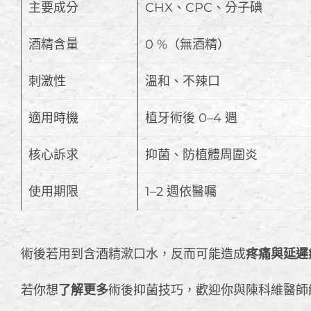
主要成分
CHX、CPC、分子碘
酒精含量
0 %（無酒精）
刺激性
溫和、不辣口
適用時機
植牙術後 0–4 週
核心訴求
抑菌、防植體周圍炎
使用期限
1–2 週依醫囑
術後若用到含酒精漱口水，反而可能造成
疼痛與延遲
若你想
了解更多
術後抑菌技巧，歡迎你與陳科維醫師