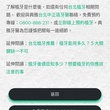
了解植牙是什麼後，如還有任何
台北植牙
相關問
題， 歡迎與典雅
台北中正區牙醫
聯絡，免費預約
專線：
0800-888-231
，或
立即線上預約植牙
，典
雅牙醫為您謹慎把關每一道細節。
延伸閱讀：
台北植牙推薦｜植牙能用多久？５大關
鍵缺一不可
延伸閱讀：
植牙後遺症知多少？想要植牙的你應該
注意的事
返回