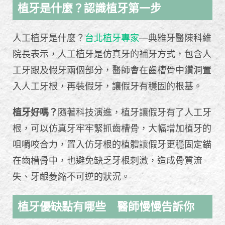
植牙是什麼？認識植牙第一步
人工植牙是什麼？
台北植牙專家
—典雅牙醫陳科維
院長表示，人工植牙是仿真牙的補牙方式，包含人
工牙跟及假牙兩個部分，醫師會在齒槽骨中鑽洞置
入人工牙根，再裝假牙，讓假牙有穩固的根基。
植牙好嗎？
隨著科技演進，植牙讓假牙有了人工牙
根，可以仿真牙牢牢緊抓齒槽骨，大幅增加植牙的
咀嚼咬合力，置入仿牙根的植體讓假牙更穩固定錨
在齒槽骨中，也避免缺乏牙根刺激，造成骨質流
失、牙齦萎縮不可逆的狀況。
植牙優缺點有哪些 醫師慢慢告訴你