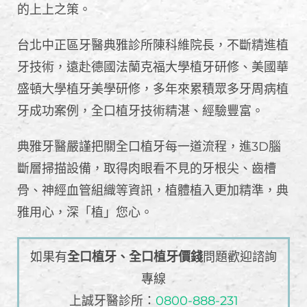
的上上之策。
台北中正區牙醫典雅診所陳科維院長，不斷精進植
牙技術，遠赴德國法蘭克福大學植牙研修、美國華
盛頓大學植牙美學研修，多年來累積眾多牙周病植
牙成功案例，全口植牙技術精湛、經驗豐富。
典雅牙醫嚴謹把關全口植牙每一道流程，進3D腦
斷層掃描設備，取得肉眼看不見的牙根尖、齒槽
骨、神經血管組織等資訊，植體植入更加精準，典
雅用心，深「植」您心。
如果有
全口植牙、全口植牙價錢
問題歡迎諮詢
專線
上誠牙醫診所：
0800-888-231