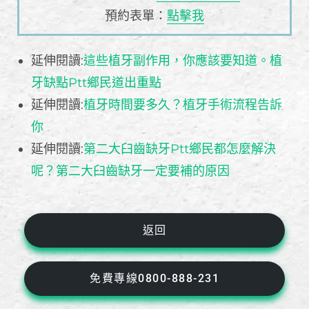
預約表單：
點擊我
延伸閱讀:
這些植牙副作用，你應該要知道。植
牙缺點Ptt鄉民道出重點
延伸閱讀:
植牙時間要多久？植牙手術流程告訴
你
延伸閱讀:
第二大臼齒缺牙Ptt鄉民都怎麼解決
呢？第二大臼齒缺牙一定要補的原因
返回
免費專線0800-888-231