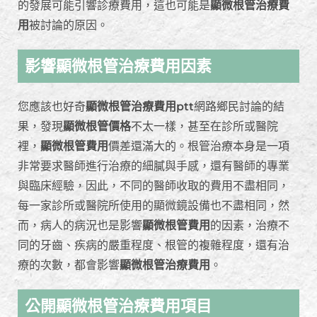
的發展可能引響診療費用，這也可能是
顯微根管治療費
用
被討論的原因。
影響顯微根管治療費用因素
您應該也好奇
顯微根管治療費用ptt
網路鄉民討論的結
果，發現
顯微根管價格
不太一樣，甚至在診所或醫院
裡，
顯微根管費用
價差還滿大的。根管治療本身是一項
非常要求醫師進行治療的細膩與手感，還有醫師的專業
與臨床經驗，因此，不同的醫師收取的費用不盡相同，
每一家診所或醫院所使用的顯微鏡設備也不盡相同，然
而，病人的病況也是影響
顯微根管費用
的因素，治療不
同的牙齒、疾病的嚴重程度、根管的複雜程度，還有治
療的次數，都會影響
顯微根管治療費用
。
公開顯微根管治療費用項目