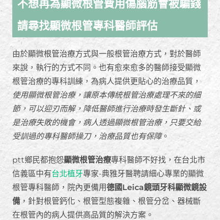
不想再為顯微根管費用傷腦筋會被騙錢
請尋找顯微根管專科醫師評估
由於顯微根管治療方式與一般根管治療方式，對於醫師
來說，執行的方式不同。也有愈來愈多的醫師接受顯微
根管治療的專科訓練，為病人提供更貼心的治療品質，
使用顯微根管治療，讓原本傳統根管治療處理不來的細
節，可以迎刃而解，降低醫師進行治療時發生斷針、或
是治療失敗的機會，病人透過顯微根管治療，只要交給
受訓過的專科醫師操刀，治療品質也有保障
。
ptt鄉民都抱怨
顯微根管治療
專科醫師不好找，在台北市
信義區中有
台北植牙
專家-典雅牙醫聘請細心專業的顯微
根管專科醫師，院內更備用
德國Leica鏡頭牙科顯微鏡設
備
，針對根管鈣化、根管型態複雜、根管分岔、器械斷
在根管內的病人提供高品質的解決方案。