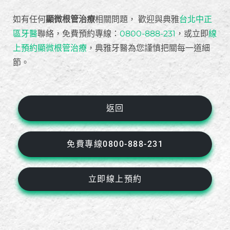
如有任何
顯微根管治療
相關問題， 歡迎與典雅
台北中正
區牙醫
聯絡，免費預約專線：
0800-888-231
，或立即
線
上預約顯微根管治療
，典雅牙醫為您謹慎把關每一道細
節。
返回
免費專線0800-888-231
立即線上預約