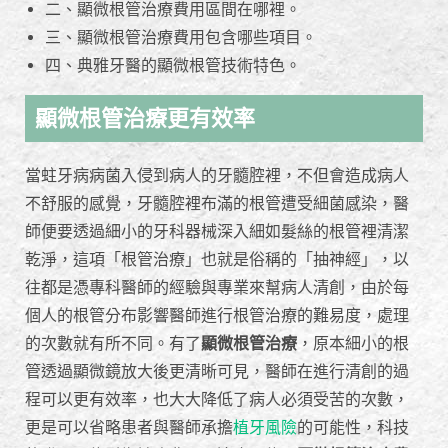
二、顯微根管治療費用區間在哪裡。
三、顯微根管治療費用包含哪些項目。
四、典雅牙醫的顯微根管技術特色。
顯微根管治療更有效率
當蛀牙病病菌入侵到病人的牙髓腔裡，不但會造成病人
不舒服的感覺，牙髓腔裡布滿的根管遭受細菌感染，醫
師便要透過細小的牙科器械深入細如髮絲的根管裡清潔
乾淨，這項「根管治療」也就是俗稱的「抽神經」，以
往都是憑專科醫師的經驗與專業來幫病人清創，由於每
個人的根管分布影響醫師進行根管治療的難易度，處理
的次數就有所不同。有了
顯微根管治療
，原本細小的根
管透過顯微鏡放大後更清晰可見，醫師在進行清創的過
程可以更有效率，也大大降低了病人必須受苦的次數，
更是可以省略患者與醫師承擔
植牙風險
的可能性，科技