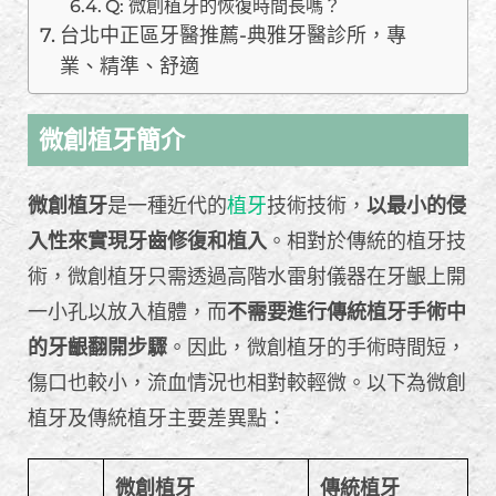
Q: 微創植牙的恢復時間長嗎？
台北中正區牙醫推薦-典雅牙醫診所，專
業、精準、舒適
微創植牙簡介
微創植牙
是一種近代的
植牙
技術技術，
以最小的侵
入性來實現牙齒修復和植入
。相對於傳統的植牙技
術，微創植牙只需透過高階水雷射儀器在牙齦上開
一小孔以放入植體，而
不需要進行傳統植牙手術中
的牙齦翻開步驟
。因此，微創植牙的手術時間短，
傷口也較小，流血情況也相對較輕微。以下為微創
植牙及傳統植牙主要差異點：
微創植牙
傳統植牙