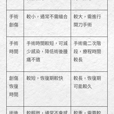
手術
較小，通常不需縫合
較大，需進行
創傷
開刀手術
手術
手術時間較短，可減
手術需二次階
時間
少感染，降低術後腫
段，療程時間
痛不適
較長
創傷
較短，恢復期較快
較長，恢復期
恢復
可能較久
時間
術後
較輕微，通常不會感
較重，需要較