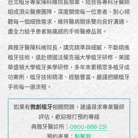
台北植牙專家陳科維院長領軍，結合各專科牙醫師
組成頂尖醫療團隊，深度關懷每一位患者，耐心傾
聽每一個細微需求，維持醫病關係雙向良好溝通，
盡全力給予患者無痛感的手術醫療品質。
典雅牙醫陳科維院長，講究精準與細膩，不斷精進
植牙技術，遠赴德國法蘭克福大學植牙研修、美國
華盛頓大學植牙美學研修，多年來累積眾多植牙成
功案例，植牙技術精湛、經驗豐富，嚴謹把關植牙
手術每一道流程。
如果有
微創植牙
相關問題，建議尋求專業醫師
評估，歡迎撥打預約專線
典雅牙醫診所：
0800-888-231
預約表單：
點擊我