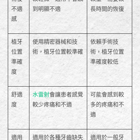
不適
到明顯不適
長時間的恢復
感
植牙
使用精密器械和技
依賴手術技
位置
術，植牙位置較準確
術，植牙位置
準確
準確度較低
度
舒適
水雷射
會讓患者感覺
可能會感到較
度
較少疼痛和不適
多的疼痛和不
適
適用
適用於各種牙齒缺失
適用於一般牙