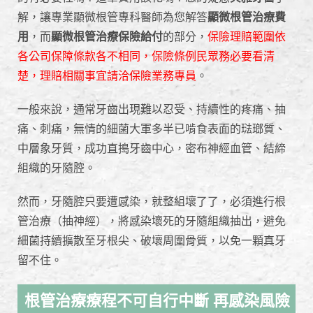
解，讓專業顯微根管專科醫師為您解答
顯微根管治療費
用
，而
顯微根管治療保險給付
的部分，
保險理賠範圍依
各公司保障條款各不相同，保險條例民眾務必要看清
楚，理賠相關事宜請洽保險業務專員
。
一般來說，通常牙齒出現難以忍受、持續性的疼痛、抽
痛、刺痛，無情的細菌大軍多半已啃食表面的琺瑯質、
中層象牙質，成功直搗牙齒中心，密布神經血管、結締
組織的牙隨腔。
然而，牙隨腔只要遭感染，就整組壞了了，必須進行根
管治療（抽神經），將感染壞死的牙隨組織抽出，避免
細菌持續擴散至牙根尖、破壞周圍骨質，以免一顆真牙
留不住。
根管治療療程不可自行中斷 再感染風險