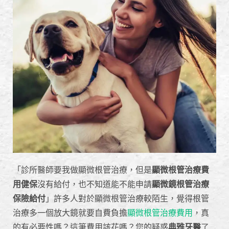
「診所醫師要我做顯微根管治療，但是
顯微根管治療費
用健保
沒有給付，也不知道能不能申請
顯微鏡根管治療
保險給付
」許多人對於顯微根管治療較陌生，覺得根管
治療多一個放大鏡就要自費負擔
顯微根管治療費用
，真
的有必要性嗎？這筆費用該花嗎？您的疑惑
典雅牙醫
了