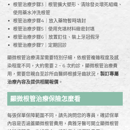
根管治療步驟3｜根管擴大塑形、清除發炎壞死組織、
使用藥水沖洗根管
根管治療步驟4｜放入藥物暫時填封
根管治療步驟5｜使用充填材料緻密封填
根管治療步驟6｜放置釘住、裝上牙冠假牙
根管治療步驟7｜定期回診
顯微根管治療清潔需要特別仔細，依根管複雜程度及感
染程度不同，大約需要 2 ~ 6 次約診，顯微根管治療費
用，需要您親自至診所由醫師根據牙齒狀況，
製訂專屬
治療內容及提供相關報價
。
顯微根管治療保險怎麼看
每張保單保障範圍不同，請先詢問您的專員，確認保單
內容是否涵蓋顯微根管費用，典雅牙醫可開立顯微根管