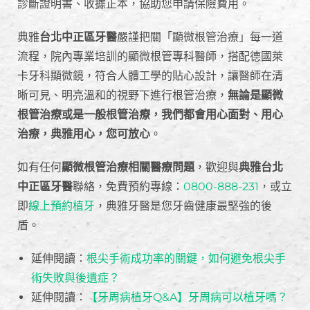
診斷證明書、收據正本，協助您申請保險費用。
典雅
台北中正區牙醫
嚴謹把關「顯微根管治療」每一道
流程，院內專業培訓的顯微根管專科醫師，搭配德國萊
卡牙科顯微鏡，符合人體工學的貼心設計，讓醫師在清
晰可見、明亮溫和的視野下進行根管治療，
無論是顯微
根管治療或是一般根管治療，我們都會用心面對、用心
治療，典雅用心，您可放心
。
如有任何
顯微根管治療相關醫療問題
，歡迎與
典雅台北
中正區牙醫
聯絡，免費預約專線：
0800-888-231
，或立
即
線上預約植牙
，典雅牙醫是您牙齒健康最堅強的後
盾。
延伸閱讀：
根尖手術成功率的關鍵，如何避免根尖手
術失敗與後遺症？
延伸閱讀：
【牙周病植牙Q&A】牙周病可以植牙嗎？