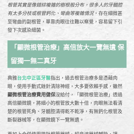
根管其實是像錯綜複雜的樹根般分布，很多人的牙髓腔
有太多分枝或根管鈣化、彎曲等複雜情況
，存在細微甚
至彎曲的副根管，單靠肉眼往往難以察覺，容易留下引
發下次感染細菌。
「顯微根管治療」高倍放大一覽無遺 保
留獨一無二真牙
典雅
台北中正區牙醫
指出，過去根管治療多是憑藉肉
眼，使用手動式銼針清除神經，大多要依賴手感，雖然
顯微根管治療費用健保
沒給付，「顯微根管治療」透過
高倍顯微鏡，將細小的根管放大數十倍，肉眼無法看清
楚的根管死角、牙髓腔清得乾不乾淨，有無鈣化根管及
斷裂器械等，在顯微鏡下一覽無遺。