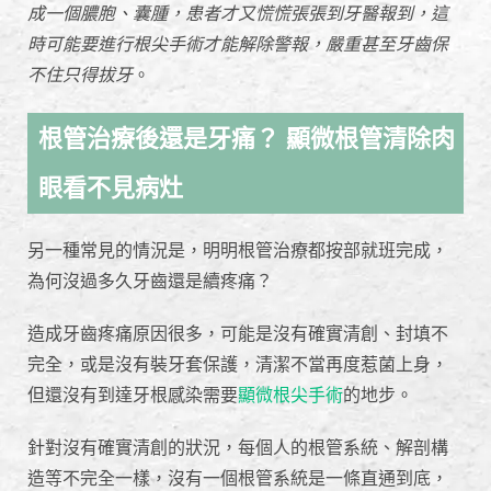
成一個膿胞、囊腫，患者才又慌慌張張到牙醫報到，這
時可能要進行根尖手術才能解除警報，嚴重甚至牙齒保
不住只得拔牙
。
根管治療後還是牙痛？ 顯微根管清除肉
眼看不見病灶
另一種常見的情況是，明明根管治療都按部就班完成，
為何沒過多久牙齒還是續疼痛？
造成牙齒疼痛原因很多，可能是沒有確實清創、封填不
完全，或是沒有裝牙套保護，清潔不當再度惹菌上身，
但還沒有到達牙根感染需要
顯微根尖手術
的地步。
針對沒有確實清創的狀況，每個人的根管系統、解剖構
造等不完全一樣，沒有一個根管系統是一條直通到底，