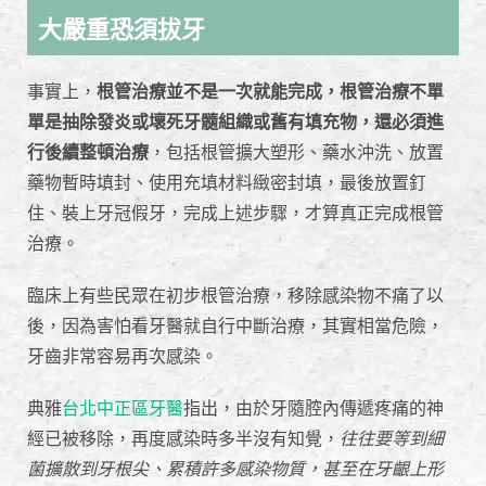
大嚴重恐須拔牙
事實上，
根管治療並不是一次就能完成，根管治療不單
單是抽除發炎或壞死牙髓組織或舊有填充物，還必須進
行後續整頓治療
，包括根管擴大塑形、藥水沖洗、放置
藥物暫時填封、使用充填材料緻密封填，最後放置釘
住、裝上牙冠假牙，完成上述步驟，才算真正完成根管
治療。
臨床上有些民眾在初步根管治療，移除感染物不痛了以
後，因為害怕看牙醫就自行中斷治療，其實相當危險，
牙齒非常容易再次感染。
典雅
台北中正區牙醫
指出，由於牙隨腔內傳遞疼痛的神
經已被移除，再度感染時多半沒有知覺，
往往要等到細
菌擴散到牙根尖、累積許多感染物質，甚至在牙齦上形