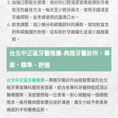
加強口腔衛生習慣：良好的口腔清潔習慣是預防牙根
蛀牙的最佳方法。每天至少刷牙兩次，使用牙線清潔
牙齒間隙，並考慮使用抗菌漱口水。
飲食調整：減少糖分和碳酸飲料的攝取，增加對富含
鈣和磷酸鹽的食物，這有助於牙齒礦化並減少腐蝕風
險。
台北中正區牙醫推薦-典雅牙醫診所，專
業、精準、舒適
台北中正區牙醫推薦
－典雅牙醫診所由經驗豐富的台北
植牙專家陳科維院長領軍，結合各專科牙醫師組成頂尖
醫療團隊，深度關懷每一位患者，耐心傾聽每一個細微
需求，維持醫病關係雙向良好溝通，盡全力給予患者無
痛感的手術醫療品質。