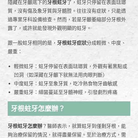
隱藏在牙齦底下的
牙根蛀牙
了，蛀牙只停留在表面琺瑯
質，沒有傷及象牙質與牙髓腔。往往沒有症狀，只能透
過專業牙科設備檢查。然而，若是牙齦萎縮部分牙根外
露了，或許就能發現外觀明顯的蛀牙。
跟一般蛀牙相同的是，
牙根蛀牙症狀
分成輕微、中度、
嚴重：
輕微蛀牙：蛀牙停留在表面琺瑯質，外觀有著黑點或
凹洞（如深藏在牙齦下就無法用肉眼判斷）
中度蛀牙：蛀牙至象牙質，吃冷熱食物牙齒敏感
嚴重蛀牙：細菌蔓延至牙髓神經，引發劇烈疼痛
牙根蛀牙怎麼辦？
牙根蛀牙怎麼辦
？醫師表示，就算蛀牙到僅剩牙根，能
夠治療保留的情況，就得盡量保留。至於治療方式，需