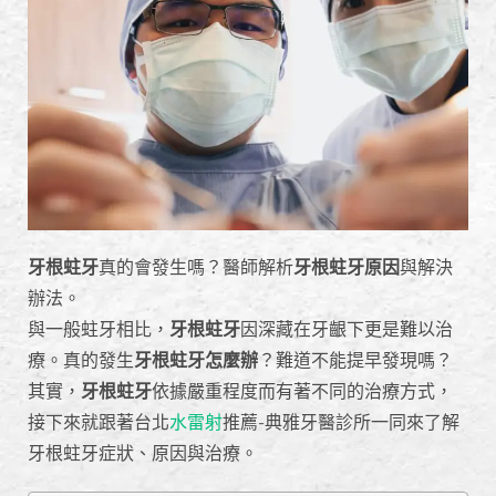
牙根蛀牙
真的會發生嗎？醫師解析
牙根蛀牙原因
與解決
辦法。
與一般蛀牙相比，
牙根蛀牙
因深藏在牙齦下更是難以治
療。真的發生
牙根蛀牙怎麼辦
？難道不能提早發現嗎？
其實，
牙根蛀牙
依據嚴重程度而有著不同的治療方式，
接下來就跟著台北
水雷射
推薦-典雅牙醫診所一同來了解
牙根蛀牙症狀、原因與治療。