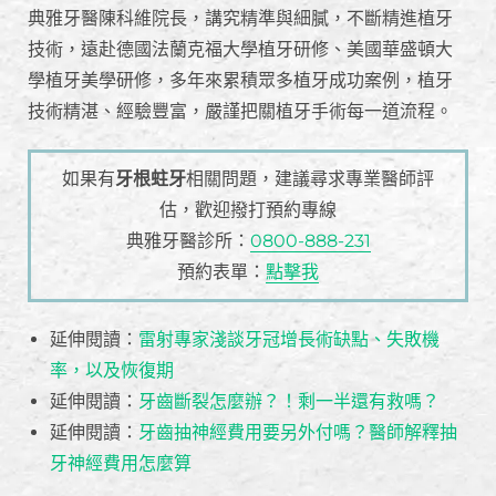
典雅牙醫陳科維院長，講究精準與細膩，不斷精進植牙
技術，遠赴德國法蘭克福大學植牙研修、美國華盛頓大
學植牙美學研修，多年來累積眾多植牙成功案例，植牙
技術精湛、經驗豐富，嚴謹把關植牙手術每一道流程。
如果有
牙根蛀牙
相關問題，建議尋求專業醫師評
估，歡迎撥打預約專線
典雅牙醫診所：
0800-888-231
預約表單：
點擊我
延伸閱讀：
雷射專家淺談牙冠增長術缺點、失敗機
率，以及恢復期
延伸閱讀：
牙齒斷裂怎麼辦？！剩一半還有救嗎？
延伸閱讀：
牙齒抽神經費用要另外付嗎？醫師解釋抽
牙神經費用怎麼算