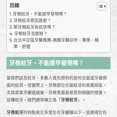
目錄
牙根蛀牙，不能提早發現嗎？
牙根蛀牙原因甚麼？
那牙根蛀牙有症状嗎？
牙根蛀牙怎麼辦？
台北中正區牙醫推薦-典雅牙醫診所，專業、精
準、舒適
牙根蛀牙，不能提早發現嗎？
當我們談及蛀牙，多數人首先想到的是咬合面或牙齒側
面的蛀洞。但實際上，牙根部位也是蛀牙的高風險區，
尤其是當牙齦退縮後，牙根表面容易受到細菌的侵害。
這種蛀牙，我們通常稱之為「
牙根蛀牙
」。
牙根蛀牙
的特點是它多發生在牙齦線以下，這使得它在