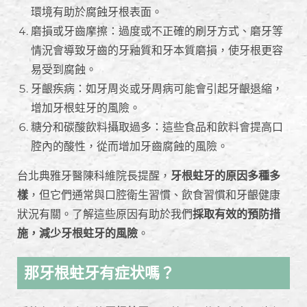
環境有助於腐蝕牙根表面。
磨損或牙齒摩擦：過度或不正確的刷牙方式、磨牙等
情況會導致牙齒的牙釉質和牙本質磨損，使牙根更容
易受到腐蝕。
牙齦疾病：如牙周炎或牙周病可能會引起牙齦退縮，
增加牙根蛀牙的風險。
糖分和碳酸飲料攝取過多：這些食品和飲料會提高口
腔內的酸性，從而增加牙齒腐蝕的風險。
台北典雅牙醫陳科維院長提醒，
牙根蛀牙的原因多種多
樣
，但它們通常與口腔衛生習慣、飲食習慣和牙齦健康
狀況有關。了解這些原因有助於我們
採取有效的預防措
施，減少牙根蛀牙的風險
。
那牙根蛀牙有症状嗎？