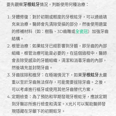
要先觀察
牙根蛀牙
情況，判斷使用何種治療：
牙體修復：對於初期或輕度的牙根蛀牙，可以通過填
充來治療。醫師會先清除受損的部分，然後使用適當
的修補材料（如：樹脂、3D齒雕或
全瓷冠
）加強牙齒
結構。
根管治療：如果蛀牙已經影響到牙髓，即牙齒的內部
組織，根管治療可能是必要的。在這個過程中，醫師
會去除受感染的牙髓組織，清潔和消毒牙齒的內部，
然後填充並封閉牙齒。
牙齒拔除和植牙：在極端情況下，如果
牙根蛀牙
太嚴
重以至於牙齒無法保存，可能需要拔除牙齒。之後，
可以考慮進行植牙或使用其他牙齒替代方案。
定期檢查：為了預防和早期發現牙根蛀牙，應該定期
到牙醫診所進行檢查和清潔。X光片可以幫助醫師發
現隱藏在牙齦下的初期蛀牙。