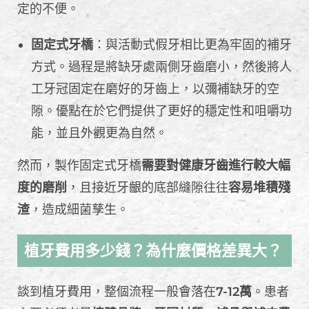
定的不便。
固定式牙橋
：與活動式假牙相比更為牢固的補牙
方式。過程是將缺牙處兩側牙齒磨小，然後將人
工牙冠固定在磨好的牙齒上，以彌補缺牙的空
隙。優點在於它們提供了更好的穩定性和咀嚼功
能，並且外觀更為自然。
然而，製作固定式牙橋
需要對健康牙齒進行較大幅
度的磨削
，且接近牙齦的底部縫隙往往
容易堆積殘
渣
，造成細菌孳生。
植牙費用多少錢？為什麼價格差異大？
談到植牙費用，整個流程一般會落在
7-12萬
。患者