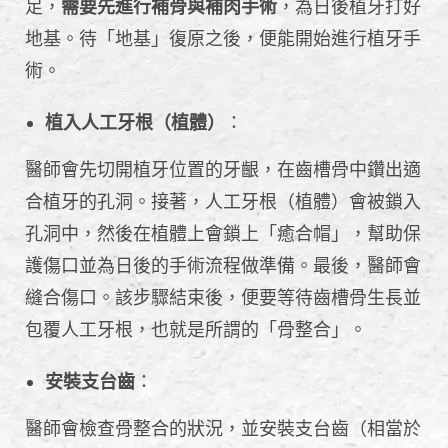
足，
需要先進行補骨與補肉手術
，為日後植牙打好
地基。待「地基」復原之後，便能開始進行植牙手
術。
植入人工牙根（植體）
：
醫師會先切開植牙位置的牙齦，在齒槽骨中鑽出適
合植牙的孔洞。接著，人工牙根（植體）會被鎖入
孔洞中，然後在植體上會鎖上「癒合帽」，幫助保
護傷口並為日後的手術流程做準備。最後，醫師會
縫合傷口。該步驟結束後，便要等待齒槽骨生長並
包覆人工牙根，也就是所謂的「骨整合」。
安裝支台齒
：
醫師會檢查骨整合的狀況，並安裝支台齒（相當於