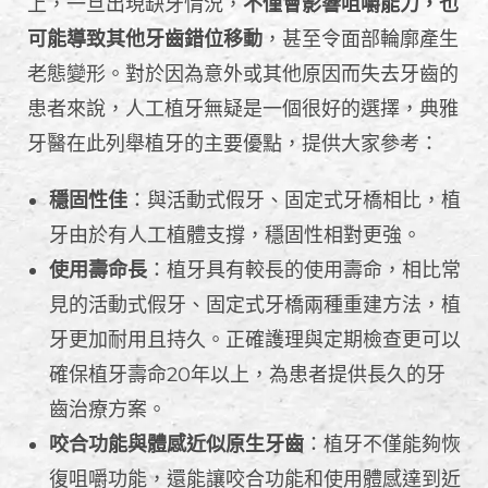
上，一旦出現缺牙情況，
不僅會影響咀嚼能力，也
可能導致其他牙齒錯位移動
，甚至令面部輪廓產生
老態變形。對於因為意外或其他原因而失去牙齒的
患者來說，人工植牙無疑是一個很好的選擇，典雅
牙醫在此列舉植牙的主要優點，提供大家參考：
穩固性佳
：與活動式假牙、固定式牙橋相比，植
牙由於有人工植體支撐，穩固性相對更強。
使用壽命長
：植牙具有較長的使用壽命，相比常
見的活動式假牙、固定式牙橋兩種重建方法，植
牙更加耐用且持久。正確護理與定期檢查更可以
確保植牙壽命20年以上，為患者提供長久的牙
齒治療方案。
咬合功能與體感近似原生牙齒
：植牙不僅能夠恢
復咀嚼功能，還能讓咬合功能和使用體感達到近