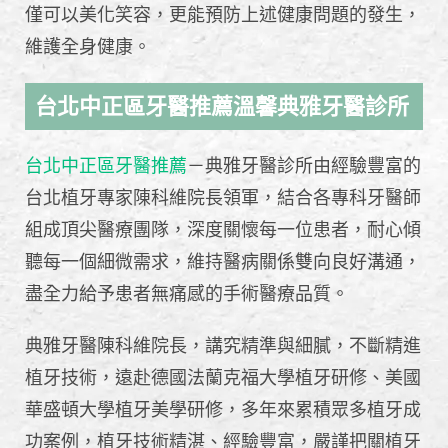
僅可以美化笑容，更能預防上述健康問題的發生，
維護全身健康。
台北中正區牙醫推薦溫馨典雅牙醫診所
台北中正區牙醫推薦
－典雅牙醫診所由經驗豐富的
台北植牙專家陳科維院長領軍，結合各專科牙醫師
組成頂尖醫療團隊，深度關懷每一位患者，耐心傾
聽每一個細微需求，維持醫病關係雙向良好溝通，
盡全力給予患者無痛感的手術醫療品質。
典雅牙醫陳科維院長，講究精準與細膩，不斷精進
植牙技術，遠赴德國法蘭克福大學植牙研修、美國
華盛頓大學植牙美學研修，多年來累積眾多植牙成
功案例，植牙技術精湛、經驗豐富，嚴謹把關植牙