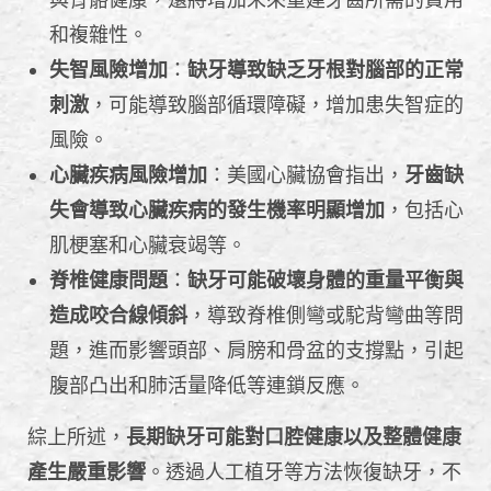
與骨骼健康，還將增加未來重建牙齒所需的費用
和複雜性。
失智風險增加
：
缺牙導致缺乏牙根對腦部的正常
刺激
，可能導致腦部循環障礙，增加患失智症的
風險。
心臟疾病風險增加
：美國心臟協會指出，
牙齒缺
失會導致心臟疾病的發生機率明顯增加
，包括心
肌梗塞和心臟衰竭等。
脊椎健康問題
：
缺牙可能破壞身體的重量平衡與
造成咬合線傾斜
，導致脊椎側彎或駝背彎曲等問
題，進而影響頭部、肩膀和骨盆的支撐點，引起
腹部凸出和肺活量降低等連鎖反應。
綜上所述，
長期缺牙可能對口腔健康以及整體健康
產生嚴重影響
。透過人工植牙等方法恢復缺牙，不