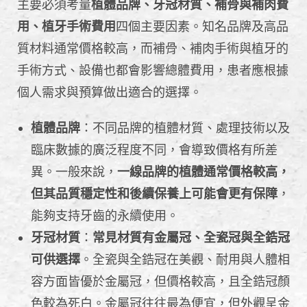
主要必須考量
植體品牌、牙冠材質、補骨與補肉費
用、植牙手術費用
四個主要因素。知名品牌及高品
質材料通常價格較高，而補骨、補肉手術與植牙的
手術方式、設備也都會影響總體費用，患者應根據
個人需求與預算做出適合的選擇。
植體品牌
：不同品牌的植體材質、處理技術以及
臨床數據的廣泛程度不同，會導致價格有所差
異。一般來說，
一線品牌的植體通常價格較高，
但其品質穩定性和後續保養上可能會更有保障
，
能夠支持牙齒的永續使用。
牙冠材質
：
常見材質有金屬冠、全瓷冠與全鋯冠
可供選擇
。全瓷與全鋯冠在美觀、耐用與人體相
容方面皆優於金屬冠，但價格較高，且全鋯冠顏
色較為死白。金屬冠往往最為便宜，但外觀呈金