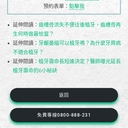
預約表單：
點擊我
延伸閱讀：
齒槽骨流失不便往後植牙，齒槽骨再
生何時做最恰當？
延伸閱讀：
牙齦萎縮可以植牙嗎？為什麼牙周病
不適合植牙？
延伸閱讀：
植牙壽命長短誰決定？醫師曝光延長
植牙壽命的6小秘訣
返回
免費專線0800-888-231