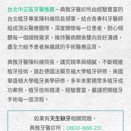
台北中正區牙醫推薦
－典雅牙醫診所由經驗豐富的
台北植牙專家陳科維院長領軍，結合各專科牙醫師
組成頂尖醫療團隊，深度關懷每一位患者，耐心傾
聽每一個細微需求，維持醫病關係雙向良好溝通，
盡全力給予患者無痛感的手術醫療品質。
典雅牙醫陳科維院長，講究精準與細膩，不斷精進
植牙技術，遠赴德國法蘭克福大學植牙研修、美國
華盛頓大學植牙美學研修，多年來累積眾多植牙成
功案例，植牙技術精湛、經驗豐富，嚴謹把關植牙
手術每一道流程。
如果有
天生缺牙
相關問題，
典雅牙醫診所：
0800-888-231