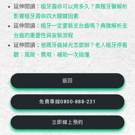
延伸閱讀：
植牙壽命可以用多久？典雅牙醫解析
影響植牙壽命四大關鍵因素
延伸閱讀：
植牙一定要裝支台齒嗎？典雅解析支
台齒的重要性與安裝流程
延伸閱讀：
爸媽牙齒掉光怎麼辦？老人植牙停看
聽：風險、費用、補助一次搞懂
返回
免費專線0800-888-231
立即線上預約