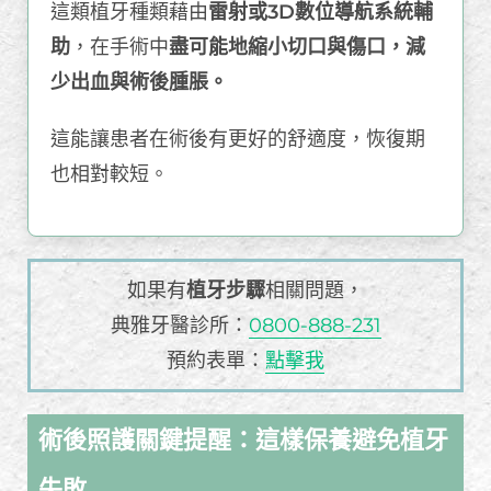
這類植牙種類藉由
雷射或3D數位導航系統輔
助
，在手術中
盡可能地縮小切口與傷口，減
少出血與術後腫脹。
這能讓患者在術後有更好的舒適度，恢復期
也相對較短。
如果有
植牙步驟
相關問題，
典雅牙醫診所：
0800-888-231
預約表單：
點擊我
術後照護關鍵提醒：這樣保養避免植牙
失敗