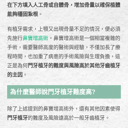
在下方填入人工骨或自體骨，增加骨量以確保植體
能夠穩固紮根
。
有植牙需求，上顎又出現骨量不足的情況，便必須
先施行
鼻竇增高術
。鼻竇增高術是一個相當複雜的
手術，需要醫師高度的醫術與經驗，不僅加長了療
程時間，也加重了病患的手術風險與生理負擔，這
正是為何
門牙植牙的難度與風險高於其他牙齒植牙
的主因
。
為什麼醫師說門牙植牙難度高?
除了上述提到的鼻竇增高術外，還有其他因素使得
門牙植牙
的難度及風險遠高於一般牙齒植牙。