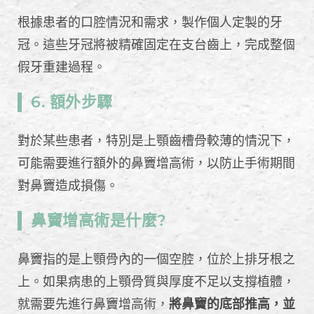
根據患者的口腔情況和需求，製作個人定製的牙
冠。這些牙冠將被精確固定在支台齒上，完成整個
假牙重建過程。
6. 額外步驟
對於某些患者，特別是上顎齒槽骨較薄的情況下，
可能需要進行額外的鼻竇增高術，以防止手術期間
對鼻竇造成損傷。
鼻竇增高術是什麼?
鼻竇指的是上顎骨內的一個空腔，位於上排牙根之
上。如果病患的上顎骨質與厚度不足以支撐植體，
就需要先進行鼻竇增高術，
將鼻竇的底部推高，並