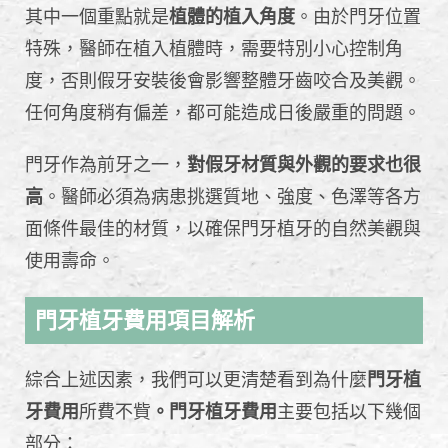
其中一個重點就是
植體的植入角度
。由於門牙位置
特殊，醫師在植入植體時，需要特別小心控制角
度，否則假牙安裝後會影響整體牙齒咬合及美觀。
任何角度稍有偏差，都可能造成日後嚴重的問題。
門牙作為前牙之一，
對假牙材質與外觀的要求也很
高
。醫師必須為病患挑選質地、強度、色澤等各方
面條件最佳的材質，以確保門牙植牙的自然美觀與
使用壽命。
門牙植牙費用項目解析
綜合上述因素，我們可以更清楚看到為什麼
門牙植
牙費用
所費不貲
。門牙植牙費用
主要包括以下幾個
部分：