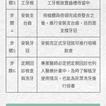
驟3
工牙根
工牙根放置齒槽骨當中
步
安裝支
待植體與骨頭完成骨整合之
驟
台齒
後，進行安裝支台齒，目的是
4
支撐牙冠
步
安裝牙
安裝完正式牙冠就可進行咀嚼
驟5
冠
飲食
步
定期回
專業醫師必定把定期回診也列
驟6
診檢查
入醫療計畫中，及時了解植牙
與洗牙
使用情況，也能為民眾洗牙進
行保養