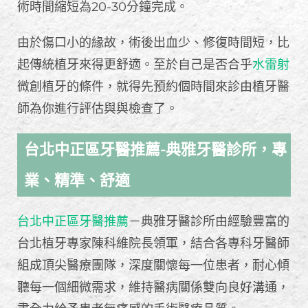
術時間縮短為20-30分鐘完成。
由於傷口小的緣故，術後出血少、修復時間短，比
起傳統植牙來得更舒適。至於自己是否合乎
水雷射
微創植牙的條件，就得先預約個時間來診由植牙醫
師為你進行評估與與檢查了。
台北中正區牙醫推薦-典雅牙醫診所，專
業、精準、舒適
台北中正區牙醫推薦
－典雅牙醫診所由經驗豐富的
台北植牙專家陳科維院長領軍，結合各專科牙醫師
組成頂尖醫療團隊，深度關懷每一位患者，耐心傾
聽每一個細微需求，維持醫病關係雙向良好溝通，