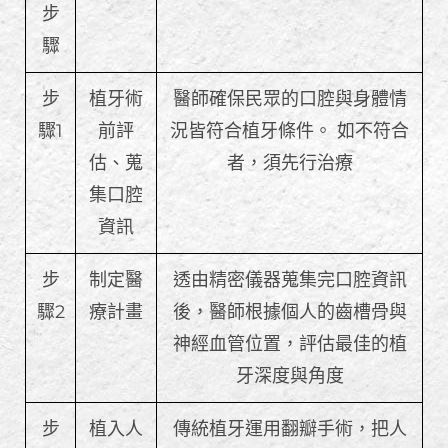
步
驟
步
植牙術
醫師確保民眾的口腔與身體情
驟1
前評
況皆符合植牙條件。 如不符合
估、蒐
者，須先行治療
集口腔
資訊
步
制定醫
透由精密儀器蒐集完口腔資訊
驟2
療計畫
後，醫師根據個人的齒槽骨與
神經血管位置，評估最佳的植
牙深度與角度
步
植入人
傳統植牙運用翻瓣手術，把人