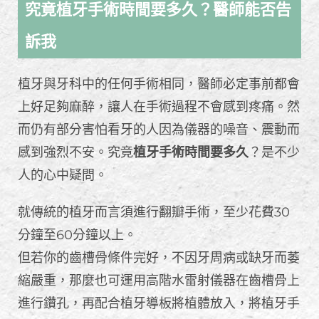
究竟植牙手術時間要多久？醫師能否告
訴我
植牙與牙科中的任何手術相同，醫師必定事前都會
上好足夠麻醉，讓人在手術過程不會感到疼痛。然
而仍有部分害怕看牙的人因為儀器的噪音、震動而
感到強烈不安。究竟
植牙手術時間要多久
？是不少
人的心中疑問。
就傳統的植牙而言須進行翻瓣手術，至少花費30
分鐘至60分鐘以上。
但若你的齒槽骨條件完好，不因牙周病或缺牙而萎
縮嚴重，那麼也可運用高階水雷射儀器在齒槽骨上
進行鑽孔，再配合植牙導板將植體放入，將植牙手