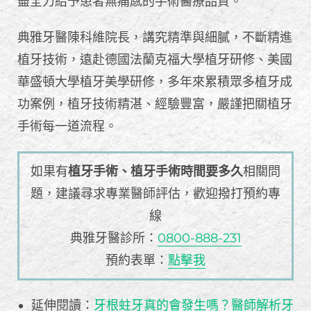
盡全力給予患者無痛感的手術醫療品質。
典雅牙醫陳科維院長，講究精準與細膩，不斷精進
植牙技術，遠赴德國法蘭克福大學植牙研修、美國
華盛頓大學植牙美學研修，多年來累積眾多植牙成
功案例，植牙技術精湛、經驗豐富，嚴謹把關植牙
手術每一道流程。
如果有
植牙手術、植牙手術時間要多久
相關問
題，建議尋求專業醫師評估，歡迎撥打預約專
線
典雅牙醫診所：
0800-888-231
預約表單：
點擊我
延伸閱讀：
牙根蛀牙真的會發生嗎？醫師解析牙