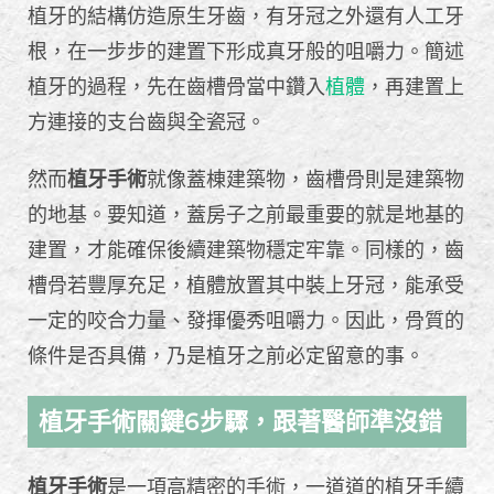
植牙的結構仿造原生牙齒，有牙冠之外還有人工牙
根，在一步步的建置下形成真牙般的咀嚼力。簡述
植牙的過程，先在齒槽骨當中鑽入
植體
，再建置上
方連接的支台齒與全瓷冠。
然而
植牙手術
就像蓋棟建築物，齒槽骨則是建築物
的地基。要知道，蓋房子之前最重要的就是地基的
建置，才能確保後續建築物穩定牢靠。同樣的，齒
槽骨若豐厚充足，植體放置其中裝上牙冠，能承受
一定的咬合力量、發揮優秀咀嚼力。因此，骨質的
條件是否具備，乃是植牙之前必定留意的事。
植牙手術關鍵6步驟，跟著醫師準沒錯
植牙手術
是一項高精密的手術，一道道的植牙手續