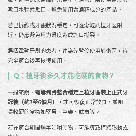
域，術區則以醫師指示為準，通常建議使用醫療級
漱口水輕柔漱口，避免使用含酒精成分的產品。
若已拆線或牙齦狀況穩定，可逐漸輕刷植牙區附
近，仍應避免用力過度造成創口撕裂。
選擇電動牙刷的患者，建議先暫停使用於術區，待
完全癒合後再恢復使用。
Q：植牙後多久才能吃硬的食物？
一般來說，
需等到骨整合穩定且植牙區裝上正式牙
冠後（約3至6個月）
，才可恢復正常飲食，並咀
嚼較硬的食物如堅果、芭樂、魷魚等。
若在癒合期間過早咀嚼硬物，可能導致植體鬆動或