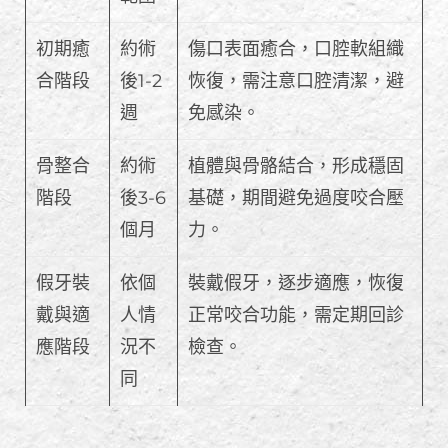
初期癒
約術
傷口表面癒合，口腔軟組織
合階段
後1-2
恢復，需注意口腔清潔，避
週
免感染。
骨整合
約術
植體與骨骼結合，形成穩固
階段
後3-6
基礎，期間避免過度咬合壓
個月
力。
假牙裝
依個
裝戴假牙，逐步適應，恢復
戴與適
人情
正常咬合功能，需定期回診
應階段
況不
檢查。
同