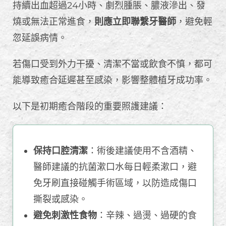
持續出血超過24小時、劇烈腫脹、膿液滲出、發
燒或無法正常進食，
則應立即聯繫牙醫師
，避免輕
忽延誤病情。
若傷口受到外力干擾、清潔不當或飲食不慎，都可
能導致癒合延遲甚至感染，影響整體植牙成功率。
以下是初期癒合階段的重要照護建議：
保持口腔清潔
：術後建議使用不含酒精、
醫師建議的抗菌漱口水每日輕柔漱口，避
免牙刷直接碰觸手術區域，以防造成傷口
撕裂或感染。
避免刺激性食物
：辛辣、過燙、過硬的食