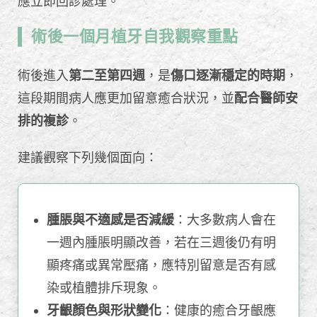
應立即回診處理。
術後一個月植牙自我觀察重點
術後進入
第二至第四週
，是
傷口逐漸穩定的時期
，
這段期間病人應更加留意癒合狀況，並
配合醫師安
排的複診
。
建議觀察下列幾個面向：
腫脹與不適感是否減緩
：大多數病人會在
一週內腫脹明顯改善，若在三週後仍有明
顯疼痛或異常壓痛，應特別留意是否有感
染或植體排斥現象。
牙齦顏色與形狀變化
：健康的癒合牙齦應