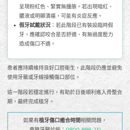
呈現粉紅色、緊實無腫脹。若出現暗紅、
膿液或明顯潰瘍，可能有炎症反應。
假牙試戴狀況
：若此階段已有裝設臨時假
牙，應確認咬合是否舒適、有無過度壓力
造成傷口不適。
患者應持續維持良好口腔衛生，此階段仍應並避免
使用牙籤或牙線接觸傷口部位。
這一階段若穩定進行，有助於日後順利進入骨整合
期，最終完成植牙。
如果有
植牙傷口癒合時間
相關問題，
典雅牙醫診所：
0800-888-231