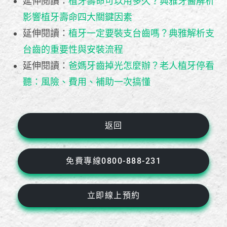
延伸閱讀：
植牙壽命可以用多久？典雅牙醫解析
影響植牙壽命四大關鍵因素
延伸閱讀：
植牙一定要裝支台齒嗎？典雅解析支
台齒的重要性與安裝流程
延伸閱讀：
爸媽牙齒掉光怎麼辦？老人植牙停看
聽：風險、費用、補助一次搞懂
返回
免費專線0800-888-231
立即線上預約