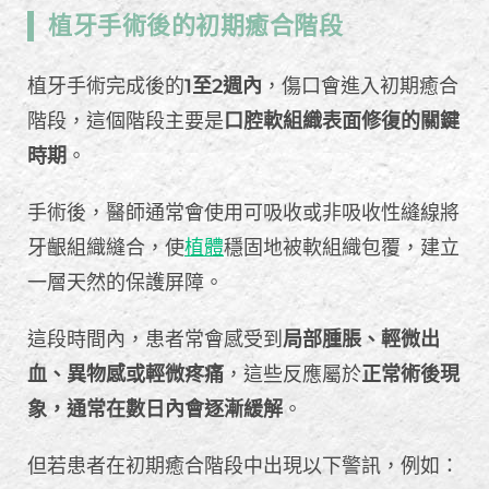
植牙手術後的初期癒合階段
植牙手術完成後的
1至2週內
，傷口會進入初期癒合
階段，這個階段主要是
口腔軟組織表面修復的關鍵
時期
。
手術後，醫師通常會使用可吸收或非吸收性縫線將
牙齦組織縫合，使
植體
穩固地被軟組織包覆，建立
一層天然的保護屏障。
這段時間內，患者常會感受到
局部腫脹、輕微出
血、異物感或輕微疼痛
，這些反應屬於
正常術後現
象，通常在數日內會逐漸緩解
。
但若患者在初期癒合階段中出現以下警訊，例如：