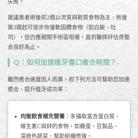
失敗。
建議患者術後前2週以流質與軟質食物為主，術後
第3週起可逐步恢復軟固體食物（如白飯、吐
司），但仍應避開手術區咀嚼，直到醫師評估骨整
合良好為止。
Q：如何加速植牙傷口癒合時間？
雖然癒合速度因人而異，但下列方法可幫助您加速
癒合、提升植牙成功率：
均衡飲食補充營養
：多攝取富含蛋白質、
維生素C與鋅的食物，如雞蛋、豆製品、
深綠色蔬菜，幫助組織修復。