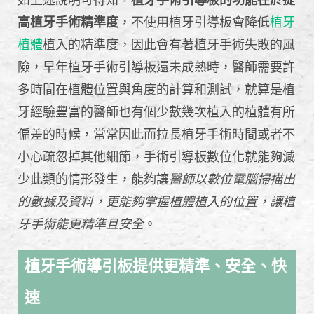
高植牙手術精準度
，不使用植牙引導板會降低
植牙
植體
植入的精準度，因此會有著植牙手術失敗的風
險，早年植牙手術引導板還未成熟時，醫師需要許
多時間在植體位置與角度的計算和測試，就算是植
牙經驗豐富的醫師也有個少數幾次植入的植體有所
偏差的時候，常常因此而拉長植牙手術時間或者不
小心疏忽掉其他細節，手術引導板數位化就能夠減
少此類的情形發生，能夠讓
醫師以數位電腦掃描出
的數據及資料，更能夠掌握植體植入的位置，讓植
牙手術能更精準且安全
。
植牙手術導引板提供更精準、安全、快
速