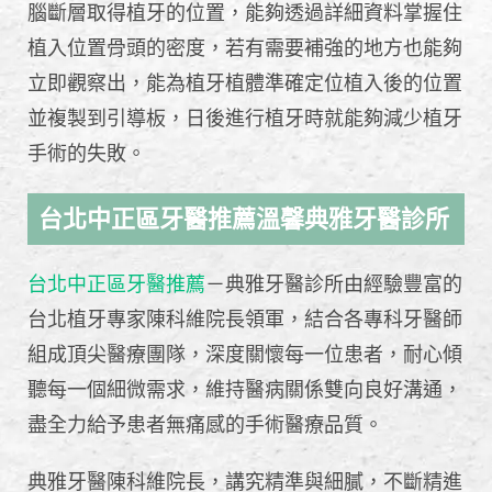
腦斷層取得植牙的位置，能夠透過詳細資料掌握住
植入位置骨頭的密度，若有需要補強的地方也能夠
立即觀察出，能為植牙植體準確定位植入後的位置
並複製到引導板，日後進行植牙時就能夠減少植牙
手術的失敗。
台北中正區牙醫推薦溫馨典雅牙醫診所
台北中正區牙醫推薦
－典雅牙醫診所由經驗豐富的
台北植牙專家陳科維院長領軍，結合各專科牙醫師
組成頂尖醫療團隊，深度關懷每一位患者，耐心傾
聽每一個細微需求，維持醫病關係雙向良好溝通，
盡全力給予患者無痛感的手術醫療品質。
典雅牙醫陳科維院長，講究精準與細膩，不斷精進