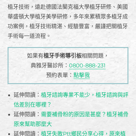
植牙技術，遠赴德國法蘭克福大學植牙研修、美國
華盛頓大學植牙美學研修，多年來累積眾多植牙成
功案例，植牙技術精湛、經驗豐富，嚴謹把關植牙
手術每一道流程。
如果有
植牙手術導引板
相關問題，
典雅牙醫診所：
0800-888-231
預約表單：
點擊我
延伸閱讀：
植牙諮詢專業不能少，植牙諮詢與評
估差別在哪裡？
延伸閱讀：
需要補骨粉的原因是甚麼？植牙補骨
原來幫助那麼大
延伸閱讀：
植牙失敗Ptt鄉民分享心得，原來植