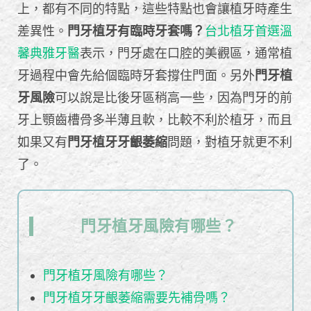
上，都有不同的特點，這些特點也會讓植牙時產生
差異性。
門牙植牙有臨時牙套嗎？
台北植牙首選溫
馨典雅牙醫
表示，門牙處在口腔的美觀區，通常植
牙過程中會先給個臨時牙套撐住門面。另外
門牙植
牙風險
可以說是比後牙區稍高一些，因為門牙的前
牙上顎齒槽骨多半薄且軟，比較不利於植牙，而且
如果又有
門牙植牙牙齦萎縮
問題，對植牙就更不利
了。
門牙植牙風險有哪些？
門牙植牙風險有哪些？
門牙植牙牙齦萎縮需要先補骨嗎？