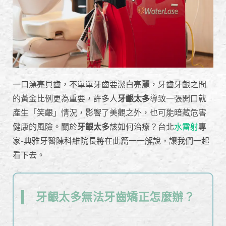
一口漂亮貝齒，不單單牙齒要潔白亮麗，牙齒牙齦之間
的黃金比例更為重要，許多人
牙齦太多
導致一張開口就
產生「笑齦」情況，影響了美觀之外，也可能暗藏危害
健康的風險。關於
牙齦太多
該如何治療？台北
水雷射
專
家-典雅牙醫陳科維院長將在此篇一一解說，讓我們一起
看下去。
牙齦太多無法牙齒矯正怎麼辦？