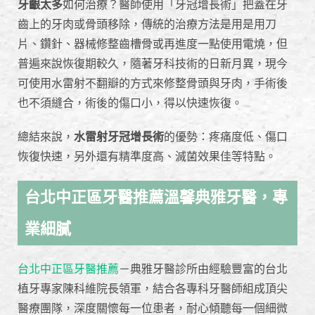
牙齦太多
如何治療？醫師使用「牙冠增長術」把蓋在牙
齒上的牙肉或骨頭移除，傳統的治療方法是用是用刀
片、鑽針、器械修整齒槽骨或再進度一點使用電燒，但
普遍來說恢復期較久，隨著牙科技術的日新月異，現今
可使用水雷射不翻瓣的方式來修整骨頭與牙肉，手術後
也不須縫合，術後的傷口小，得以快速恢復。
總結來說，
水雷射牙冠增長術
的優勢：疼痛度低、傷口
恢復快速，另外還有精準度高、滅菌效果佳等特點。
台北中正區牙醫推薦溫馨典雅牙醫，專
業細膩
台北中正區牙醫推薦
－典雅牙醫診所由經驗豐富的台北
植牙專家陳科維院長領軍，結合各專科牙醫師組成頂尖
醫療團隊，深度關懷每一位患者，耐心傾聽每一個細微