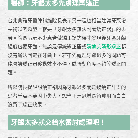
醫師：牙齦太多先處理再矯正
台北典雅牙醫陳科維院長表示另一種也相當建議牙冠增
長術患者類型，就是「牙齦太多無法附著矯正器」的患
者。院長表示不少患者做矯正諮詢時才發現後牙區牙齦
過度包覆牙齒，無論是傳統矯正器或
隱適美隱形矯正
都
沒有辦法固定在牙齒上，若不先處理牙齦過多的問題可
能會讓矯正器移動效率不佳，或扭動角度不夠等矯正問
題。
所以院長提醒想矯正卻因為牙齦過多而延緩矯正計畫的
患者千萬不要因小失大，想省下牙冠增長術費用而白白
浪費了矯正效果。
牙齦太多就交給水雷射處理吧！