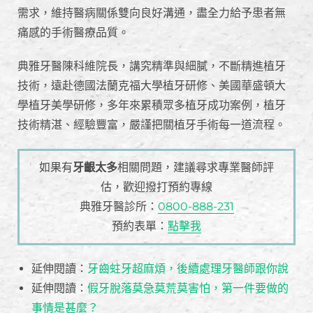
需求，維持醫病關係雙向良好溝通，盡全力給予患者無
痛感的手術醫療品質。
典雅牙醫陳科維院長，講究精準與細膩，不斷精進植牙
技術，遠赴德國法蘭克福大學植牙研修、美國華盛頓大
學植牙美學研修，多年來累積眾多植牙成功案例，植牙
技術精湛、經驗豐富，嚴謹把關植牙手術每一道流程。
如果有
牙齦太多
相關問題，建議尋求專業醫師評
估，歡迎撥打預約專線
典雅牙醫診所：
0800-888-231
預約表單：
點擊我
延伸閱讀：
牙齒蛀牙超麻煩，後續處理牙醫師跟你說
延伸閱讀：
假牙脫落莫急莫荒莫害怕，第一件要做的
事情是甚麼？