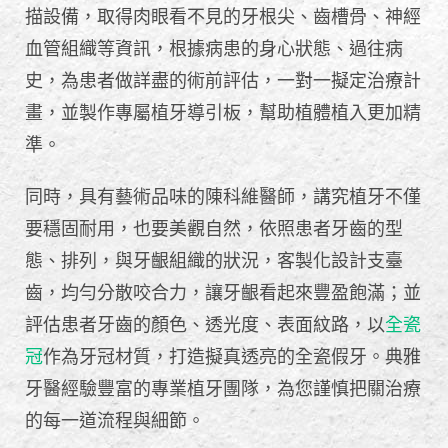
描設備，取得肉眼看不見的牙根尖、齒槽骨、神經
血管組織等資訊，根據病患的身心狀態、過往病
史，為患者做詳盡的術前評估，一對一擬定治療計
畫，並製作專屬植牙導引板，幫助植體植入更加精
準。
同時，具有藝術品味的陳科維醫師，講究植牙不僅
要穩固耐用，也要美觀自然，依照患者牙齒的型
態、排列，與牙齦組織的狀況，客製化設計支臺
齒，均勻分散咬合力，讓牙齦看起來豐盈飽滿；並
評估患者牙齒的顏色、透光度、表面紋路，以
全瓷
冠
作為牙冠材質，打造擬真透亮的全瓷假牙。典雅
牙醫經驗豐富的專業植牙團隊，為您謹慎把關治療
的每一道流程與細節。