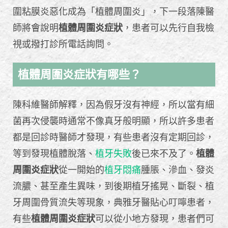
圍粘膜炎惡化成為「植體周圍炎」，下一段落陳醫
師將會說明
植體周圍炎症狀
，患者可以先行自我檢
視或撥打診所電話詢問。
植體周圍炎症狀有哪些？
陳科維醫師解釋，因為假牙沒有神經，所以當有細
菌再次侵襲時通常不像真牙般明顯，所以許多患者
都是回診時醫師才發現，有些患者沒有定期回診，
等到發現植體脫落、
植牙失敗
後已來不及了。
植體
周圍炎症狀
從一開始的
植牙悶痛
腫脹、滲血、發炎
流膿、甚至產生異味，到後期植牙搖晃、斷裂、植
牙周圍骨質流失等現象，典雅牙醫貼心叮嚀患者，
有些
植體周圍炎症狀
可以從小地方發現，患者們可