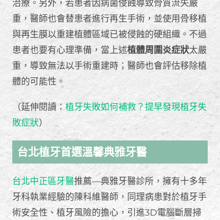
治療。另外，若患者因病菌侵蝕導致骨質流失嚴
重，醫師也會替患者進行再生手術，並使用骨移植
與再生膜以重建植體區域已被侵蝕的硬組織。不過
患者也要有心理準備，當上述
植體周圍炎症狀
太嚴
重，導致無法以手術重建時；醫師也會評估移除植
體的可能性。
（延伸閱讀：
植牙失敗如何補救？提早發現植牙失
敗症狀
）
台北植牙首選溫馨典雅牙醫
台北中正區牙醫
推薦—典雅牙醫診所，擁有十多年
牙科執業經驗的陳科維醫師，同理病患對於植牙手
術安全性、植牙風險的擔心，引進3D電腦斷層掃