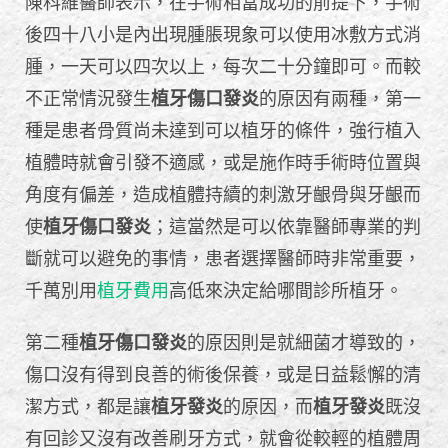
陳科維醫師表示，在手術相當成功的前提下，手術
後四十八小是內出現腫脹現象可以使用冰敷方式消
腫，一天可以四次以上，每次二十分鐘即可。而較
不正常情況發生
植牙傷口發炎
的原因有兩種，第一
種是患者骨質尚未達到可以植牙的條件，強行植入
植體時就會引發不適感，或是施作時手術時位置與
角度有偏差，造成植體持續的刺激牙齦骨與牙齦而
使
植牙傷口發炎
；這當然是可以依靠醫師專業的判
斷就可以避免的事情，患者選擇醫師時非常重要，
千萬別用
植牙費用
高低來決定給哪間診所植牙。
第二種
植牙傷口發炎
的原因則是就細菌才導致的，
傷口沒有得到良善的術後保養，或是日益鬆懈的清
潔方式，都是讓
植牙發炎
的原因，而
植牙發炎
既沒
有回診又沒有改善刷牙方式，就會從較輕的植體周