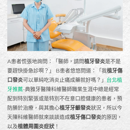
A患者慌張地詢問：「醫師，請問
植牙發炎
是不是
要趕快掛急診啊？」 B患者悠悠問道：「我
植牙傷
口發炎
可以單純吃消炎止痛成藥就好嗎？」
台北植
牙推薦
-典雅牙醫陳科維醫師職業生涯中總是經常
配到特別緊張或是特別不在意口腔健康的患者，預
防勝於治療，與其擔心
植牙牙齦發炎
狀況，所以今
天陳科維醫師就來談談造成
植牙傷口發炎
的原因，
以及
植體周圍炎症狀
！