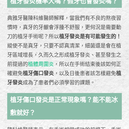
植牙發炎機率大嗎？假牙也會發炎嗎？
典雅牙醫陳科維醫師解釋，當我們有不良的熬夜習
慣時，真牙的牙齦會浮腫不舒服，更何況是需要動
刀的植牙手術呢？所以
植牙發炎是有可能發生的！
縱使不是真牙，只要不認真清潔，細菌還是會在植
牙區域增長，久而久之形成植牙發炎、甚至發生之
前提過的
植體周圍炎
，所以在手術結束後該如何正
確避免
植牙傷口發炎
，以及日後患者該怎樣避免
植
牙發炎
成為了患者們必須學習的課題。
植牙傷口發炎是正常現象嗎？能不能冰
敷就好？