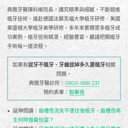
典雅牙醫陳科維院長，講究精準與細膩，不斷精進
植牙技術，遠赴德國法蘭克福大學植牙研修、美國
華盛頓大學植牙美學研修，多年來累積眾多植牙成
功案例，植牙技術精湛、經驗豐富，嚴謹把關植牙
手術每一道流程。
如果有
拔牙不植牙、牙齒拔掉多久要植牙
相關
問題，
典雅牙醫診所：
0800-888-231
預約表單：
點擊我
延伸閱讀：
齒槽骨流失不便往後植牙，齒槽骨再
生何時做最恰當？