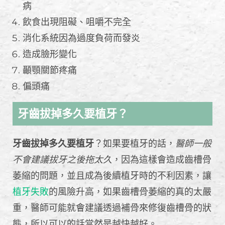
病
飲食出現阻礙、咀嚼不完全
消化系統因為過度負荷而發炎
造成臉形變化
顳顎關節疼痛
偏頭痛
牙齒拔掉多久要植牙？
牙齒拔掉多久要植牙
？如果要植牙的話，
醫師一般
不會建議拔牙之後拖太久
，因為這樣會造成齒槽骨
萎縮的問題，並且成為後續植牙時的不利因素，讓
植牙失敗
的風險升高，如果齒槽骨萎縮的真的太嚴
重，醫師可能就會建議透過補骨來修復齒槽骨的狀
態，所以可以的話當然是越快越好。