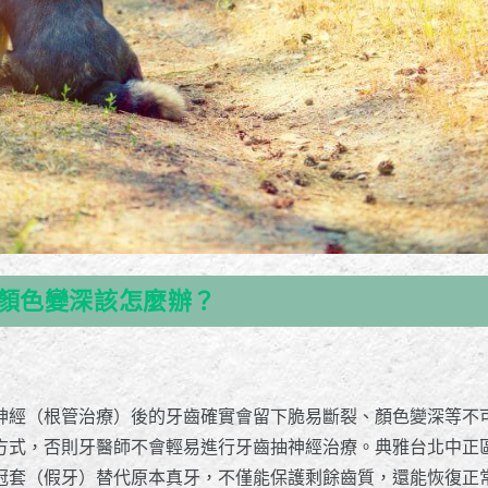
顏色變深該怎麼辦？
神經（根管治療）後的牙齒確實會留下脆易斷裂、顏色變深等不
方式，否則牙醫師不會輕易進行牙齒抽神經治療。典雅台北中正
冠套（假牙）替代原本真牙，不僅能保護剩餘齒質，還能恢復正