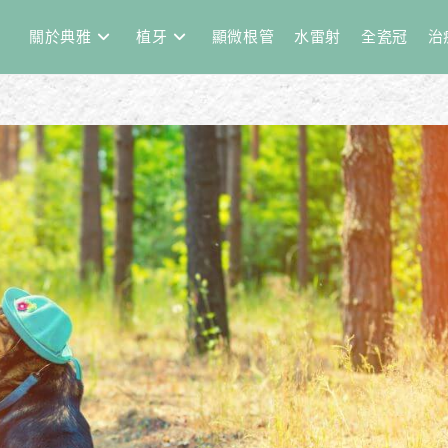
關於典雅
植牙
顯微根管
水雷射
全瓷冠
治