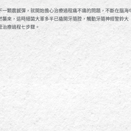
下一顆震撼彈，就開始擔心治療過程痛不痛的問題，不斷在腦海
然襲來，這時細菌大軍多半已撬開牙隨腔，觸動牙隨神經警鈴大
管治療過程七步驟。