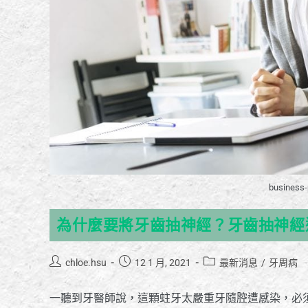
business-
為什麼要將牙齒抽神經？牙齒抽神經
chloe.hsu
12 1 月, 2021
最新消息
/
牙周病
一聽到牙醫師說，這顆蛀牙太嚴重牙隨腔遭感染，必