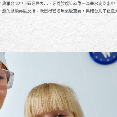
？典雅台北中正區牙醫表示，牙隨腔感染就像一滴墨水滴到水中
，避免感染再度反撲。既然根管治療這麼重要，典雅台北中正區