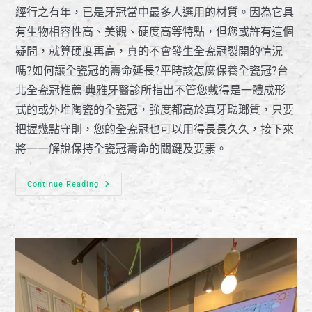
經行之有年，已是牙冠當中最多人選用的材質。因為它具
有生物相容性高、美觀、硬度高等特點，但您或許有這個
疑問，就算硬度再高，真的不會發生全瓷冠裂開的情況
嗎?如何讓全瓷冠的壽命延長?平時該怎麼保養全瓷冠?台
北全瓷冠推薦-典雅牙醫診所指出不管您戴得是一體成形
式的或外堆陶瓷的全瓷冠，強度都高於真牙琺瑯質，只要
把握幾點守則，您的全瓷冠也可以用得長長久久，接下來
將一一解說保持全瓷冠壽命的關鍵及要素。
Continue Reading