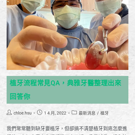
植牙流程常見QA，典雅牙醫整理出來
回答你
chloe.hsu
1 4 月, 2022
最新消息
/
植牙
我們常常聽到缺牙要植牙，但卻搞不清楚植牙到底怎麼進