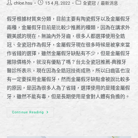
chloe.hsu
15 4 月, 2022
全瓷冠
/
最新消息
假牙根據材質來分類，目前主要有陶瓷假牙以及金屬假牙
兩種，金屬假牙目前是比較少推薦的種類，因為在講求外
觀美感的現在，無論內外牙齒，很多人都選擇使用全鋯
冠、全瓷冠作為假牙，金屬假牙現在很多時候是被拿來當
作省錢的選擇，雖然金屬假牙缺點有不少，但是金屬假牙
撇除價格外，就沒有優點了嗎？台北全瓷冠推薦-典雅牙
醫診所表示，現在因為全鋯冠技術成熟，所以臼齒區也沒
有一定要採用金屬假牙，然而金屬假牙缺點會被說比較多
的原因，是因為很多人為了省錢，選擇使用的是賤金屬假
牙，雖然不能有毒，但是長期使用是會對人體有負擔的。
Continue Reading