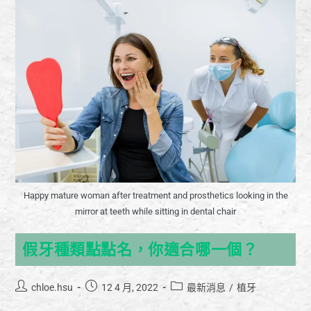
Happy mature woman after treatment and prosthetics looking in the
mirror at teeth while sitting in dental chair
假牙種類點點名，你適合哪一個？
chloe.hsu
12 4 月, 2022
最新消息
/
植牙