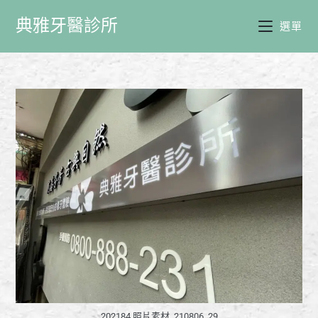
典雅牙醫診所
選單
202184 照片素材_210806_29