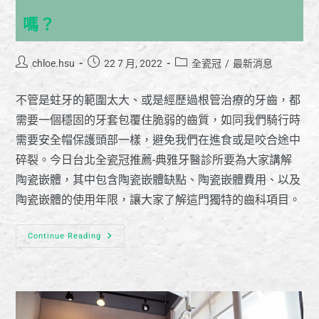
嗎？
chloe.hsu
22 7 月, 2022
全瓷冠
/
最新消息
不管是蛀牙的範圍太大、或是經歷過根管治療的牙齒，都
需要一個穩固的牙套包覆住脆弱的齒質，如同我們騎行時
需要安全帽保護頭部一樣，避免我們在進食或是咬合途中
碎裂。今日台北全瓷冠推薦-典雅牙醫診所要為大家講解
陶瓷嵌體，其中包含陶瓷嵌體缺點、陶瓷嵌體費用、以及
陶瓷嵌體的使用年限，讓大家了解這門獨特的齒科項目。
Continue Reading