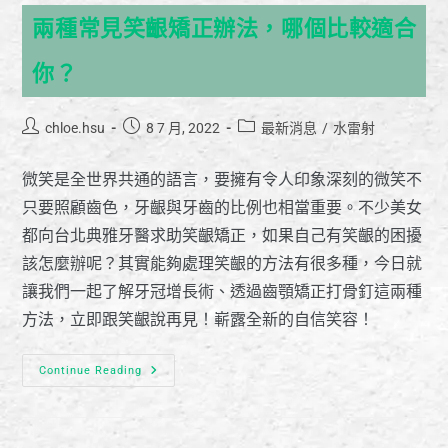
兩種常見笑齦矯正辦法，哪個比較適合
你？
chloe.hsu
8 7 月, 2022
最新消息
/
水雷射
微笑是全世界共通的語言，要擁有令人印象深刻的微笑不
只要照顧齒色，牙齦與牙齒的比例也相當重要。不少美女
都向台北典雅牙醫求助笑齦矯正，如果自己有笑齦的困擾
該怎麼辦呢？其實能夠處理笑齦的方法有很多種，今日就
讓我們一起了解牙冠增長術、透過齒顎矯正打骨釘這兩種
方法，立即跟笑齦說再見！嶄露全新的自信笑容！
Continue Reading