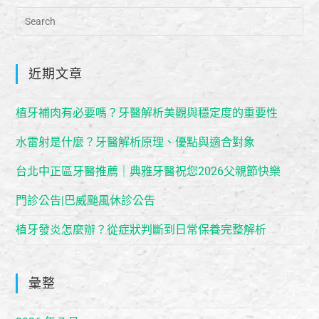
近期文章
植牙補肉有必要嗎？牙醫解析美觀與穩定度的重要性
水雷射是什麼？牙醫解析原理、優點與適合對象
台北中正區牙醫推薦｜典雅牙醫祝您2026父親節快樂
門診公告|巴威颱風休診公告
植牙發炎怎麼辦？從症狀判斷到日常保養完整解析
彙整