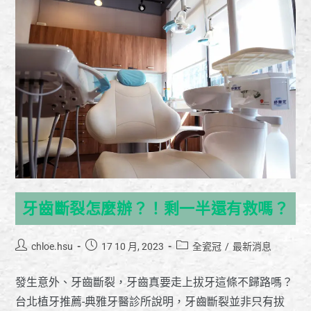
牙齒斷裂怎麼辦？！剩一半還有救嗎？
chloe.hsu
17 10 月, 2023
全瓷冠
/
最新消息
發生意外、牙齒斷裂，牙齒真要走上拔牙這條不歸路嗎？
台北植牙推薦-典雅牙醫診所說明，牙齒斷裂並非只有拔