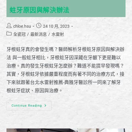
蛀牙原因與解決辦法
chloe.hsu
24 10 月, 2023
全瓷冠
/
最新消息
/
水雷射
牙根蛀牙真的會發生嗎？醫師解析牙根蛀牙原因與解決辦
法 與一般蛀牙相比，牙根蛀牙因深藏在牙齦下更是難以
治療。真的發生牙根蛀牙怎麼辦？難道不能提早發現嗎？
其實，牙根蛀牙依據嚴重程度而有著不同的治療方式，接
下來就跟著台北水雷射推薦-典雅牙醫診所一同來了解牙
根蛀牙症狀、原因與治療。
Continue Reading