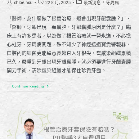
chloe.hsu
22 8 月, 2025
最新消息
/
牙周病
「醫師，為什麼做了根管治療，還會出現牙齦囊腫？」、
「醫師，牙齦出現一顆囊胞，牙齦囊腫原因是什麼？」臨
床上有許多患者，以為做了根管治療就一勞永逸，不必擔
心蛀牙、牙周病問題，殊不知少了神經這道寶貴警報器，
口腔內的細菌更能肆意長趨直入牙根尖，當感染組織累積
已久，嚴重到牙齦出現牙齦囊腫，就必須要進行牙齦囊腫
開刀手術，清除感染組織才能保住珍貴牙齒。
Continue Reading