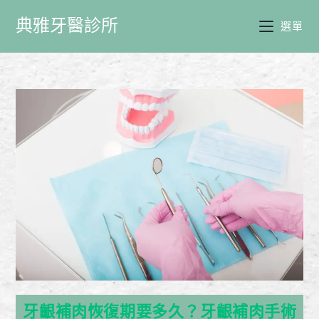
典雅牙醫診所
選單
牙齦補肉恢復期要多久？牙齦補肉手術