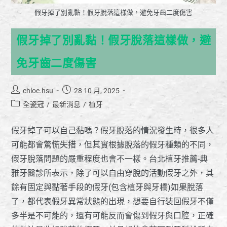
假牙掉了別亂黏！假牙脫落這樣做，避免牙齒二度傷害
假牙掉了別亂黏！假牙脫落這樣做，避
免牙齒二度傷害
chloe.hsu
28 10 月, 2025
全瓷冠
/
最新消息
/
植牙
假牙掉了可以自己黏嗎？假牙脫落的情況發生時，很多人
可能都會驚慌失措，但其實根據脫落的假牙種類的不同，
假牙脫落問題的嚴重程度也會不一樣。台北植牙推薦-典
雅牙醫診所表示，除了可以自由穿脫的活動假牙之外，其
餘有固定與黏著手段的假牙(包含植牙與牙橋)如果脫落
了，都代表假牙異常狀態的出現，想要自行裝回假牙不僅
多半是不可能的，還有可能反而會傷到假牙與口腔，正確