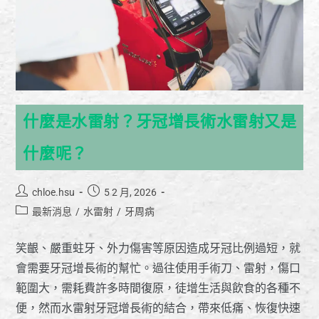
什麼是水雷射？牙冠增長術水雷射又是
什麼呢？
chloe.hsu
5 2 月, 2026
最新消息
/
水雷射
/
牙周病
笑齦、嚴重蛀牙、外力傷害等原因造成牙冠比例過短，就
會需要牙冠增長術的幫忙。過往使用手術刀、雷射，傷口
範圍大，需耗費許多時間復原，徒增生活與飲食的各種不
便，然而水雷射牙冠增長術的結合，帶來低痛、恢復快速