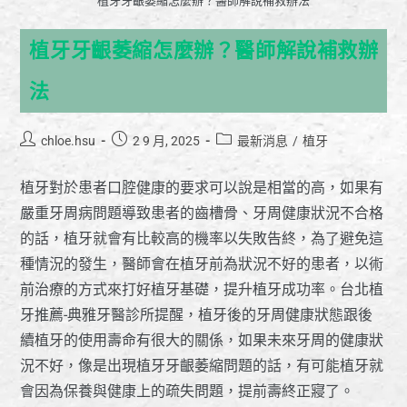
植牙牙齦萎縮怎麼辦？醫師解說補救辦法
植牙牙齦萎縮怎麼辦？醫師解說補救辦
法
chloe.hsu
2 9 月, 2025
最新消息
/
植牙
植牙對於患者口腔健康的要求可以說是相當的高，如果有
嚴重牙周病問題導致患者的齒槽骨、牙周健康狀況不合格
的話，植牙就會有比較高的機率以失敗告終，為了避免這
種情況的發生，醫師會在植牙前為狀況不好的患者，以術
前治療的方式來打好植牙基礎，提升植牙成功率。台北植
牙推薦-典雅牙醫診所提醒，植牙後的牙周健康狀態跟後
續植牙的使用壽命有很大的關係，如果未來牙周的健康狀
況不好，像是出現植牙牙齦萎縮問題的話，有可能植牙就
會因為保養與健康上的疏失問題，提前壽終正寢了。