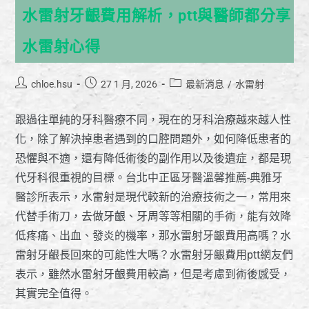
水雷射牙齦費用解析，ptt與醫師都分享
水雷射心得
chloe.hsu
27 1 月, 2026
最新消息
/
水雷射
跟過往單純的牙科醫療不同，現在的牙科治療越來越人性
化，除了解決掉患者遇到的口腔問題外，如何降低患者的
恐懼與不適，還有降低術後的副作用以及後遺症，都是現
代牙科很重視的目標。台北中正區牙醫溫馨推薦-典雅牙
醫診所表示，水雷射是現代較新的治療技術之一，常用來
代替手術刀，去做牙齦、牙周等等相關的手術，能有效降
低疼痛、出血、發炎的機率，那水雷射牙齦費用高嗎？水
雷射牙齦長回來的可能性大嗎？水雷射牙齦費用ptt網友們
表示，雖然水雷射牙齦費用較高，但是考慮到術後感受，
其實完全值得。