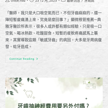
chloe.hsu
23 12 月, 2025
最新消息
/
牙周病
「醫師，我只是大口吸空氣而已，不但牙齒麻麻的，還一
陣短暫痠痛湧上來，究竟是麼回事？」顯微根管推薦—典
雅牙醫診所表示，很多人或許都有類似經驗，只是吸一口
空氣、喝冰熱飲、吃酸甜食，短暫的痠軟疼痛感馬上襲
來，其實導致這類「敏感牙齒」的病因，大多是牙周病復
發、蛀牙造成。
Continue Reading