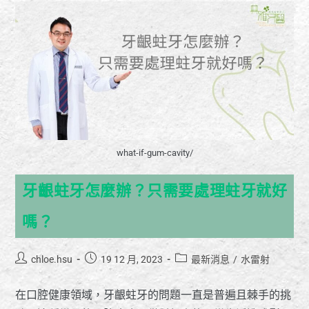
what-if-gum-cavity/
牙齦蛀牙怎麼辦？只需要處理蛀牙就好
嗎？
chloe.hsu
19 12 月, 2023
最新消息
/
水雷射
在口腔健康領域，牙齦蛀牙的問題一直是普遍且棘手的挑