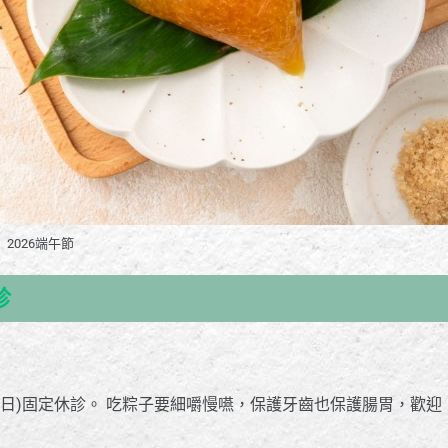
2026端午節
診
；6/21(日)固定休診。 吃粽子要細嚼慢嚥，保護牙齒也保護腸胃，歡迎