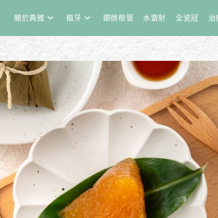
關於典雅
植牙
顯微根管
水雷射
全瓷冠
治